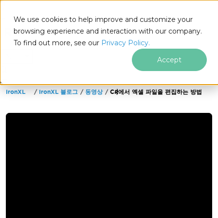
We use cookies to help improve and customize your
browsing experience and interaction with our company.
To find out more, see our
Privacy Policy.
for
.NET
Accept
IronXL
IronXL 블로그
동영상
C#에서 엑셀 파일을 편집하는 방법
푸터 콘텐츠로 바로가기