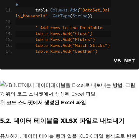
e
        table
.
Columns
.
Add
(
"DataSet_Dai
ly_Household"
,
GetType
(
String
))
' Add rows to the DataTable
        table.Rows.Add("Glass")
        table.Rows.Add("Plates")
        table.Rows.Add("Match Sticks")
        table.Rows.Add("Leather")
        table.Rows.Add("Soap")
VB .NET
        table.Rows.Add("Brush")
        table.Rows.Add("Comb")
        table.Rows.Add("Wires")
        table.Rows.Add("Pins")
        table.Rows.Add("And Many Mor
e")
위 코드 스니펫에서 생성된 Excel 파일
        '
Create
 a 
new
Excel
 workbook 
and
set
 the format to XLS
Dim
 dt 
As
WorkBook
=
WorkBook
.
5.2. 데이터 테이블을 XLSX 파일로 내보내기
Create
(
ExcelFileFormat
.
XLS
)
' Select the default worksheet
유사하게, 데이터 테이블 행과 열을 XLSX 파일 형식으로 변환