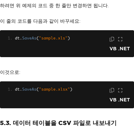
        Dim dc As WorkSheet = dt.Defau
하려면 위 예제의 코드 중 한 줄만 변경하면 됩니다.
ltWorkSheet
        '
Iterate
 through 
DataTable
 ro
이 줄의 코드를 다음과 같이 바꾸세요:
ws 
and
 populate the 
Excel
 worksheet
Dim
 rowCount 
As
Integer
=
1
For
Each
 row 
As
DataRow
In
 tab
dt
.
SaveAs
(
"sample.xls"
)
le
.
Rows
            dc
(
"A"
&
(
rowCount
)).
Value
VB .NET
=
 row
(
0
).
ToString
()
            rowCount 
+=
1
Next
 row
이것으로:
' Save the workbook as "sampl
e.xls"
        dt.SaveAs("sample.xls")
dt
.
SaveAs
(
"sample.xlsx"
)
    End Sub
End Module
VB .NET
5.3. 데이터 테이블을 CSV 파일로 내보내기