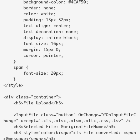
        background-color: #4CAF50;

        border: none;

        color: white;

        padding: 15px 32px;

        text-align: center;

        text-decoration: none;

        display: inline-block;

        font-size: 16px;

        margin: 15px 0;

        cursor: pointer;

    }

    span {

        font-size: 20px;

    }

</style>

<div class="container">

    <h3>File Upload</h3>

    <InputFile class="button" OnChange="@OnInputFileC
hange" accept=".xls,.xlsx,.xlsm,.xltx,.csv,.tsv" />

    <h3>Selected File: @originalFileName</h3>

    <h3 style="color:bisque">Is File converted: <span
>@message</span></h3>
