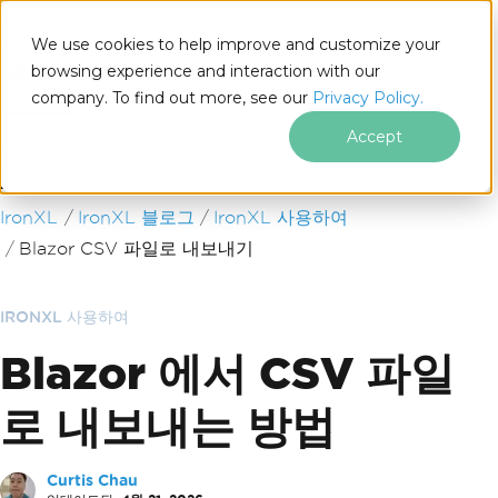
We use cookies to help improve and customize your
browsing experience and interaction with our
company. To find out more, see our
Privacy Policy.
for
.NET
Accept
푸터 콘텐츠로 바로가기
IronXL
IronXL 블로그
IronXL 사용하여
Blazor CSV 파일로 내보내기
IRONXL 사용하여
Blazor 에서 CSV 파일
로 내보내는 방법
Curtis Chau