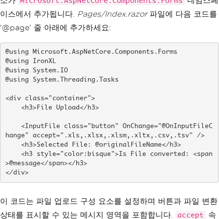
소가
네임스페
Microsoft.AspNetCore.Components.Forms
이스에서 추가됩니다.
Pages/Index.razor
파일에 다음 코드를
'@page' 줄 아래에 추가하세요:
@using Microsoft.AspNetCore.Components.Forms

@using IronXL

@using System.IO

@using System.Threading.Tasks

<div class="container">

    <h3>File Upload</h3>

    <InputFile class="button" OnChange="@OnInputFileC
hange" accept=".xls,.xlsx,.xlsm,.xltx,.csv,.tsv" />

    <h3>Selected File: @originalFileName</h3>

    <h3 style="color:bisque">Is File converted: <span
>@message</span></h3>

</div>
이 코드는 파일 업로드 구성 요소를 설정하며 버튼과 파일 변환
상태를 표시할 수 있는 메시지 영역을 포함합니다.
속
accept