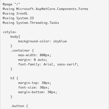
@page "/"

@using Microsoft.AspNetCore.Components.Forms

@using IronXL

@using System.IO

@using System.Threading.Tasks

<style>

    body{

        background-color: skyblue

    }

    .container {

        max-width: 800px;

        margin: 0 auto;

        font-family: Arial, sans-serif;

    }

    h3 {

        margin-top: 30px;

        font-size: 30px;

        margin-bottom: 30px;

    }

    .button {
