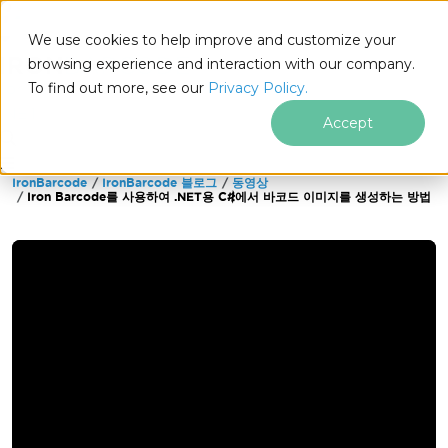
We use cookies to help improve and customize your
browsing experience and interaction with our company.
To find out more, see our
Privacy Policy.
for
.NET
Accept
IronBarcode
IronBarcode 블로그
동영상
푸터 콘텐츠로 바로가기
Iron Barcode를 사용하여 .NET용 C#에서 바코드 이미지를 생성하는 방법