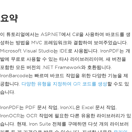
</div>
</div>
요약
<div
class
=
"form-group"
>
<div
class
=
"col-md-offset-
2 col-md-10"
>
이 튜토리얼에서는 ASP.NET에서 C#을 사용하여 바코드를 생
<input
type
=
"submit"
v
성하는 방법을 MVC 프레임워크와 결합하여 보여주었습니다.
alue
=
"Create"
class
=
"btn btn-default"
/>
Microsoft Visual Studio는 IDE로 사용됩니다. IronPDF는 개
</div>
발에 무료로 사용할 수 있는 타사 라이브러리이며, 새 버전을
</div>
</div>
포함한 모든 버전의 .NET Framework와 호환됩니다.
}
IronBarcode는 빠르며 바코드 작업을 위한 다양한 기능을 제
공합니다.
@section Scripts {
다양한 유형을 지정하여 QR 코드를 생성
할 수도 있
    @Scripts.Render("~/bundles/jqueryv
습니다.
al")
}
IronPDF는 PDF 문서 작업, IronXL은 Excel 문서 작업,
IronOCR는 OCR 작업에 필요한 다른 유용한 라이브러리가 있
습니다. 현재, Iron Suite 전체를 구매하면 다섯 개의 라이브러