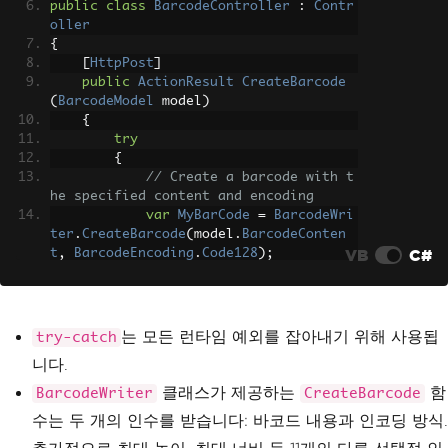
public
class
BarcodeController
:
Contr
oller
{
[
HttpPost
]
public
ActionResult
CreateBarcode
(
BarcodeModel
 model
)
{
try
{
// Create a barcode with t
he specified content and encoding
var
MyBarCode
=
BarcodeWri
ter
.
CreateBarcode
(
model
.
BarcodeConten
VB
C#
t
,
BarcodeEncoding
.
Code128
);
// Define the path where t
he barcode image will be saved
string
 path 
=
Server
.
MapPa
는 모든 런타임 예외를 잡아내기 위해 사용됩
try-catch
th
(
"~/Files/"
);
니다.
string
 filepath 
=
Path
.
Com
bine
(
path
,
 model
.
FileName
);
클래스가 제공하는
함
BarcodeWriter
CreateBarcode
수는 두 개의 인수를 받습니다: 바코드 내용과 인코딩 방식.
// Add the barcode value t
ext above the barcode