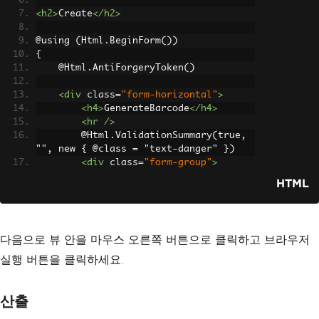
<h2>
Create
</h2>
@using (Html.BeginForm())
{
    @Html.AntiForgeryToken()
<div
class
=
"form-horizontal"
>
<h4>
GenerateBarcode
</h4>
<hr
/>
        @Html.ValidationSummary(true, 
"", new { @class = "text-danger" })
<div
class
=
"form-group"
>
            @Html.LabelFor(model => mo
HTML
del.FileName, htmlAttributes: new { @c
lass = "control-label col-md-2" })
<div
class
=
"col-md-10"
>
                @Html.EditorFor(model 
다음으로 뷰 안을 마우스 오른쪽 버튼으로 클릭하고 브라우저
=> model.FileName, new { htmlAttribute
s = new { @class = "form-control" } })
실행 버튼을 클릭하세요.
                @Html.ValidationMessag
eFor(model => model.FileName, "", new 
산출
{ @class = "text-danger" })
</div>