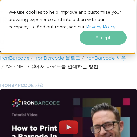
We use cookies to help improve and customize your
browsing experience and interaction with our
company. To find out more, see our
Privacy Policy.
for
.NET
Accept
푸터 콘텐츠로 바로가기
IronBarcode
IronBarcode 블로그
IronBarcode 사용
ASP.NET C#에서 바코드를 인쇄하는 방법
IRONBARCODE 사용