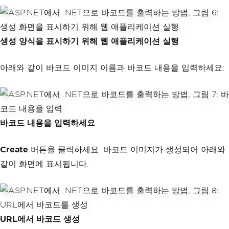
</div>
<div
class
=
"form-group"
>
            @Html.LabelFor(model => mo
생성 양식을 표시하기 위해 웹 애플리케이션 실행
del.BarcodeContent, htmlAttributes: ne
w { @class = "control-label col-md-2" 
})
아래와 같이 바코드 이미지 이름과 바코드 내용을 입력하세요:
<div
class
=
"col-md-10"
>
                @Html.EditorFor(model 
=> model.BarcodeContent, new { htmlAtt
ributes = new { @class = "form-contro
l" } })
                @Html.ValidationMessag
바코드 내용을 입력하세요
eFor(model => model.BarcodeContent, 
"", new { @class = "text-danger" })
Create
버튼을 클릭하세요. 바코드 이미지가 생성되어 아래와
</div>
</div>
같이 화면에 표시됩니다.
<div
class
=
"form-group"
>
<div
class
=
"col-md-offset-
2 col-md-10"
>
<img
src
=
"~/Files/@Pat
URL에서 바코드 생성
h.GetFileName(ViewBag.FileName)"
alt
=
"Barcode"
/>