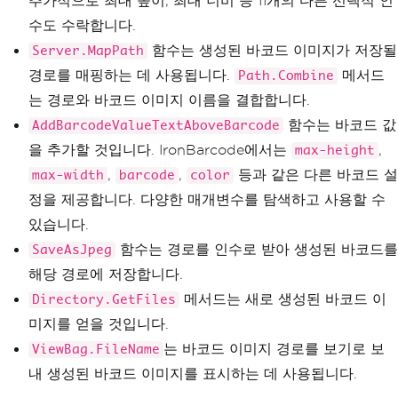
추가적으로 최대 높이, 최대 너비 등 11개의 다른 선택적 인
MyBarCode
.
AddBarcodeValueT
수도 수락합니다.
extAboveBarcode
();
함수는 생성된 바코드 이미지가 저장될
Server.MapPath
// Save the generated barc
경로를 매핑하는 데 사용됩니다.
메서드
Path.Combine
ode as a JPEG file
MyBarCode
.
SaveAsJpeg
(
filep
는 경로와 바코드 이미지 이름을 결합합니다.
ath
);
함수는 바코드 값
AddBarcodeValueTextAboveBarcode
을 추가할 것입니다. IronBarcode에서는
// Retrieve the first file 
,
max-height
from the directory as a sample image
,
,
등과 같은 다른 바코드 설
max-width
barcode
color
string
 image 
=
Directory
.
G
정을 제공합니다. 다양한 매개변수를 탐색하고 사용할 수
etFiles
(
path
).
FirstOrDefault
();
있습니다.
// Pass the image path to 
함수는 경로를 인수로 받아 생성된 바코드를
SaveAsJpeg
the view
ViewBag
.
FileName
=
 image
;
해당 경로에 저장합니다.
return
View
();
메서드는 새로 생성된 바코드 이
Directory.GetFiles
}
catch
미지를 얻을 것입니다.
{
는 바코드 이미지 경로를 보기로 보
ViewBag.FileName
// Handle any exceptions t
hat occur
내 생성된 바코드 이미지를 표시하는 데 사용됩니다.
return
View
();