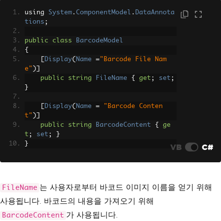
using 
System
.
ComponentModel
.
DataAnnota
tions
;
public
class
BarcodeModel
{
[
Display
(
Name
=
"Barcode File Nam
e"
)]
public
string
FileName
{
get
;
set
;
}
[
Display
(
Name
=
"Barcode Conten
t"
)]
public
string
BarcodeContent
{
ge
t
;
set
;
}
}
VB
C#
는 사용자로부터 바코드 이미지 이름을 얻기 위해
FileName
사용됩니다. 바코드의 내용을 가져오기 위해
가 사용됩니다.
BarcodeContent