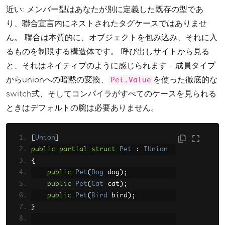
近い: メンバー型はあなたが別に定義した既存の型であ
り、聯合宣言内にネストされたタグケースではありませ
ん。 聯合は本質的に、オブジェクトを包み込み、それに入
るものを制限する構造体です。 呼び出しサイトから見る
と、それはネイティブのように感じられます - 成員タイプ
からunionへの暗黙の変換、
を使った徹底的な
Pet.Value
switch式、そしてコンパイラがすべてのケースを見られる
ときはデフォルトの腕は必要ありません。
[
Union
]
public
partial
struct
Pet
:
IUnion
{
public
Pet
(
Dog
 dog
);
public
Pet
(
Cat
 cat
);
public
Pet
(
Bird
 bird
);
}