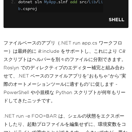
dotnet sln 
MyApp
.
slnf 
add
 src
/
Lib
/
Li
b
.
csproj
SHELL
ファイルベースのアプリ（.NET run app.cs ワークフロ
ー）は最終的に #:include をサポートし、これにより C#
スクリプトはヘルパーを別々のファイルに分割できます。
Roslyn でのディレクティブのエディター補完と組み合わ
せて、.NET ベースのファイルアプリを"おもちゃ"から"実
際のオートメーションツールに適すもの"に促します -
PowerShell や小規模な Python スクリプトが何年もリー
ドしてきたニッチです。
.NET run -e FOO=BAR は、シェルの状態をエクスポー
トしたり、起動プロファイルを編集せずに、環境変数をコ