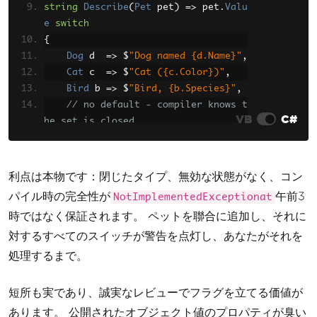
string
Describe
(
Pet
 pet
)
=>
 pet
.
Valu
e
switch
{
Dog
 d  
=>
 $
"Dog named {d.Name}"
,
Cat
 c  
=>
 $
"Cat ({c.Color})"
,
Bird
 b 
=>
 $
"Bird, {b.Species}"
,
// no default - compiler knows t
VB
C#
he set is closed
};
利点は本物です：閉じたタイプ、無効な状態がなく、コン
パイル時の完全性が
午前3
NotImplementedExceptionat
時ではなく保証されます。 ペットを聯合に追加し、それに
対するすべてのスイッチが警告を点灯し、あなたがそれを
処理するまで。
短所も実であり、誠実なレビューでフラグを立てる価値が
あります。 公開されたオブジェクト値のプロパティが臭い