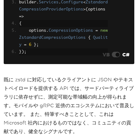
builder
.
Services
.
Configure
<
Zstandard
CompressionProviderOptions
>(
options 
=>
{
    options
.
CompressionOptions
=
new
ZstandardCompressionOptions
{
Qualit
y
=
6
};
});
VB
C#
既に zstd に対応しているクライアントに JSON やテキス
トペイロードを提供する API では、サードパーティライブ
ラリに依存せずに、測定可能な帯域幅の向上が得られま
す。モバイルや gRPC 近傍のエコシステムにおいて普及し
ています。 また、特筆すべきこととして、これは
Microsoft 社内におけるものではなく、コミュニティの貢
献であり、健全なシグナルです。