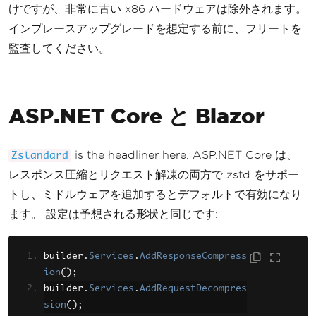
けですが、非常に古い x86 ハードウェアは除外されます。
インプレースアップグレードを想定する前に、フリートを
監査してください。
ASP.NET Core と Blazor
is the headliner here. ASP.NET Core は、
Zstandard
レスポンス圧縮とリクエスト解凍の両方で zstd をサポー
トし、ミドルウェアを追加するとデフォルトで有効になり
ます。 設定は予想される形状と同じです:
builder
.
Services
.
AddResponseCompress
ion
();
builder
.
Services
.
AddRequestDecompres
sion
();