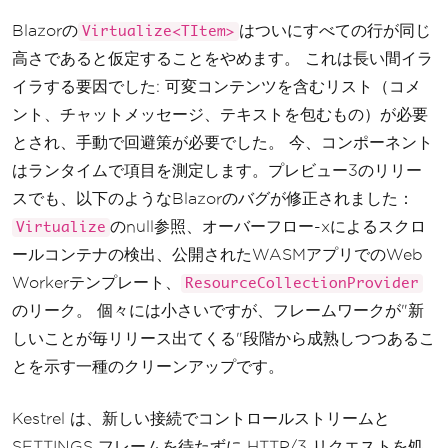
Blazorの
はついにすべての行が同じ
Virtualize<TItem>
高さであると仮定することをやめます。 これは長い間イラ
イラする要因でした: 可変コンテンツを含むリスト（コメ
ント、チャットメッセージ、テキストを包むもの）が必要
とされ、手動で回避策が必要でした。 今、コンポーネント
はランタイムで項目を測定します。プレビュー3のリリー
スでも、以下のようなBlazorのバグが修正されました：
のnull参照、オーバーフロー-xによるスクロ
Virtualize
ールコンテナの検出、公開されたWASMアプリでのWeb
Workerテンプレート、
ResourceCollectionProvider
のリーク。 個々には小さいですが、フレームワークが"新
しいことが毎リリース出てくる"段階から成熟しつつあるこ
とを示す一種のクリーンアップです。
Kestrel は、新しい接続でコントロールストリームと
SETTINGS フレームを待たずに HTTP/3 リクエストを処