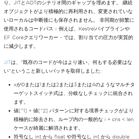
り、JITとAOTのシナリオ間のギャップを埋めます。 継続
オブジェクトがより積極的に再利用され、変更されていな
いローカルは中断後にも保存されません。 非同期が頻繁に
使用されるコードパス - 例えば、Kestrelパイプラインや
EF Coreクエリワーカー - では、割り当ての圧力が実質的
に減少します。
JIT
は、"既存のコードが今はより速い、何もする必要はな
い"ということ新しいバッチを取得しました:
xが0または1または2または3または4のようなマルチタ
ーゲットスイッチ式は、分岐なしチェックに統合され
ます。
値[^1] + 値[^2] パターンに対する境界チェックがより
積極的に除去され、ループ内の一般的な i + cns < len
ケースが綺麗に解消されます。
符号なし int から float や符号なし int から double