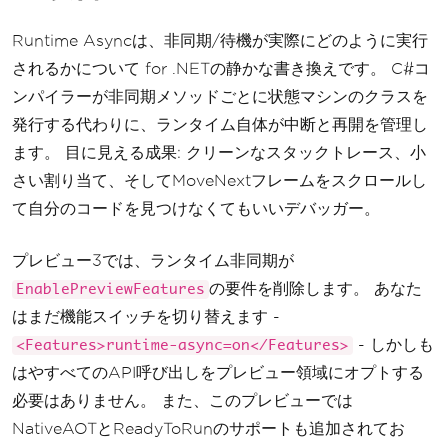
Runtime Asyncは、非同期/待機が実際にどのように実行
されるかについて for .NETの静かな書き換えです。 C#コ
ンパイラーが非同期メソッドごとに状態マシンのクラスを
発行する代わりに、ランタイム自体が中断と再開を管理し
ます。 目に見える成果: クリーンなスタックトレース、小
さい割り当て、そしてMoveNextフレームをスクロールし
て自分のコードを見つけなくてもいいデバッガー。
プレビュー3では、ランタイム非同期が
の要件を削除します。 あなた
EnablePreviewFeatures
はまだ機能スイッチを切り替えます -
- しかしも
<Features>runtime-async=on</Features>
はやすべてのAPI呼び出しをプレビュー領域にオプトする
必要はありません。 また、このプレビューでは
NativeAOTとReadyToRunのサポートも追加されてお