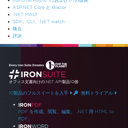
Runtime Async V2およびJITの改善
ASP.NET Core と Blazor
.NET MAUI
SDK、CLI、.NET watch
痛点
評決
オフィス文書
向けの.NET API製品10個
10製品のフルスイートを入手
無料トライアル
製品リンク
PDF を作成、閲覧、編集。 .NET 用 HTML to
PDF。