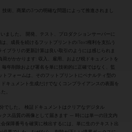
ス、技術、商業の3つの明確な問題によって推進されまし
していました。 開発、テスト、プロダクションサーバーに
、成長を続けるフットプリントのiText権利を支払う
ライブラリの更新計算は良い取引のようには感じられま
負荷がかかります: 収入、雇用、および税ドキュメントを
り、毎年削除および署名を単に技術的に正確ではなく、監
ットフォームは、そのフットプリントにペナルティ型の
、ドキュメント生成だけでなくコンプライアンスの表面を
した。
分でした。 検証ドキュメントはクリアなデジタル
ックス品質の画像として届きます — 時には単一の注文内
社会保障番号を確実に検出するには、単に生のテキスト出
が必要でした。なぜなら、削除が正しい境界ボックスに