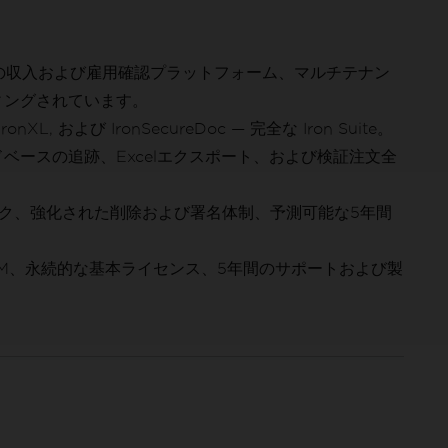
点の収入および雇用確認プラットフォーム、マルチテナン
ィングされています。
, IronXL, および IronSecureDoc — 完全な Iron Suite。
ドベースの追跡、Excelエクスポート、および検証注文全
ク、強化された削除および署名体制、予測可能な5年間
prise OEM、永続的な基本ライセンス、5年間のサポートおよび製