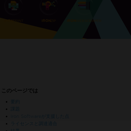
PRINT
ZIP
WEBSCRAPER
IRON
IRON
IRON
人のエンジニアに加わろう
このページでは
要約
課題
Iron Softwareが支援した点
ライセンスと調達適合
結果