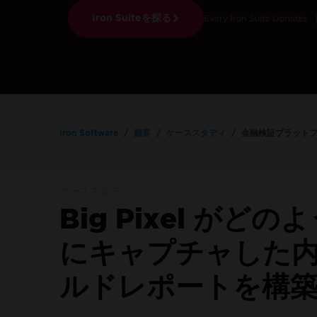
Iron Suiteを探る
Iron Software
顧客
ケーススタディ
金融検証プラット
オンライン24/5
ケーススタディ
お困りですか
弊社の営業チームが喜んでお手伝いいたします
Big Pixel が
Enterpriseトライアルをお試しください
にキャプチャした
ルドレポートを構