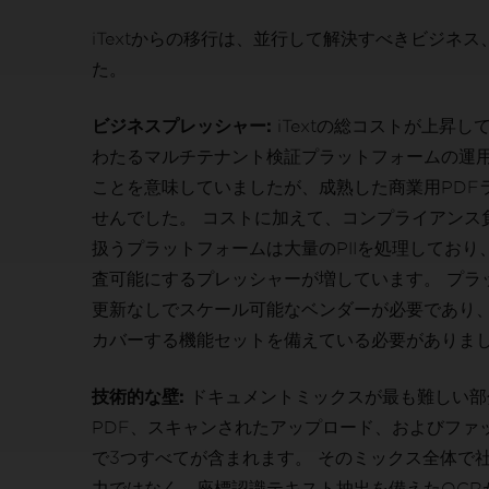
iTextからの移行は、並行して解決すべきビジネ
た。
ビジネスプレッシャー:
iTextの総コストが上昇
わたるマルチテナント検証プラットフォームの運用は
ことを意味していましたが、成熟した商業用PDF
せんでした。 コストに加えて、コンプライアンス
扱うプラットフォームは大量のPIIを処理してお
査可能にするプレッシャーが増しています。 プラ
更新なしでスケール可能なベンダーが必要であり
カバーする機能セットを備えている必要がありま
技術的な壁:
ドキュメントミックスが最も難しい部
PDF、スキャンされたアップロード、およびファ
で3つすべてが含まれます。 そのミックス全体で
力ではなく、座標認識テキスト抽出を備えたOCR