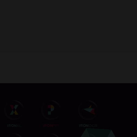
ー
をすぐに入手してください。
要。
限なし。100% ロック解除済み。クレジットカード不要。
XL
PPT
OCR
IRON
IRON
IRON