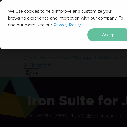
IRON
SOFTWARE
We use cookies to help improve and customize your
製品
browsing experience and interaction with our company. To
find out more, see our
エンタープライズ
Privacy Policy.
ソリューション
Accept
IronSuiteを実際のプロジェク
リソース
私たちについて
に無料で導入してみませんか？
205 N. Michigan Ave. Chicago, IL 60601, USA
お問い合わせ
含まれているものは？
ja
透かしなしで本番環境でテスト
フッターコンテンツにスキップ
30日間の完全に機能する製品
試用中の24/5技術サポート
Iron Suite for
10 .NETライブラリ。1つの完全なドキュメント