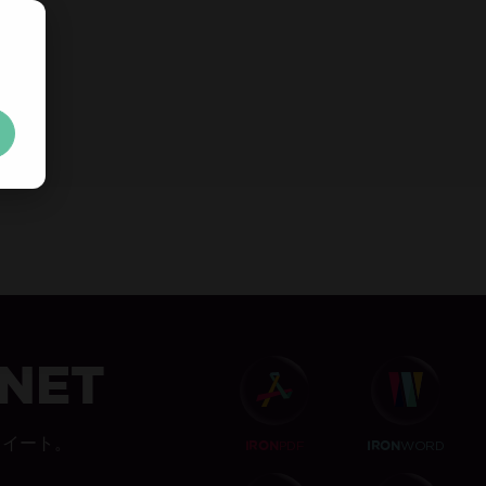
無料の
30日間トライアルキ
ト
制限なし。100% ロック解除済み。クレジットカード不
クレジットカードやアカウントの作成は不要です。
制
 .NET
スイート。
PDF
WORD
IRON
IRON