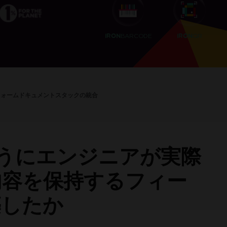
BARCODE
QR
IRON
IRON
IronPDFを試した数百万
フォームドキュメントスタックの統合
。
どのようにエンジニアが実際
内容を保持するフィー
築したか