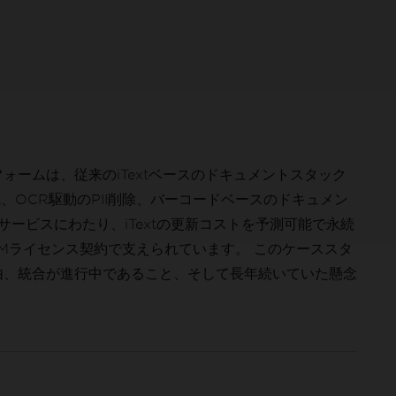
ームは、従来のiTextベースのドキュメントスタック
F生成、OCR駆動のPII削除、バーコードベースのドキュメン
サービスにわたり、iTextの更新コストを予測可能で永続
 OEMライセンス契約で支えられています。 このケーススタ
由、統合が進行中であること、そして長年続いていた懸念