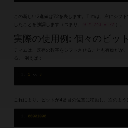
この新しい2進値は72を表します。Timは、左にシフ
したことを強調します（つまり、
）。
9 * 2^3 = 72
実際の使用例: 個々のビッ
ティムは、既存の数字をシフトさせることも有効だが、
る。 例えば：
1
<<
3
これにより、ビットが4番目の位置に移動し、次のよう
00001000