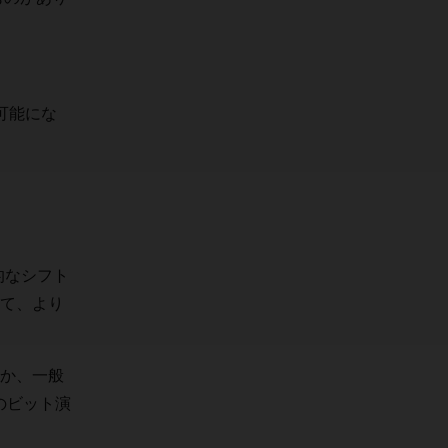
可能にな
的なシフト
て、より
か、一般
でのビット演