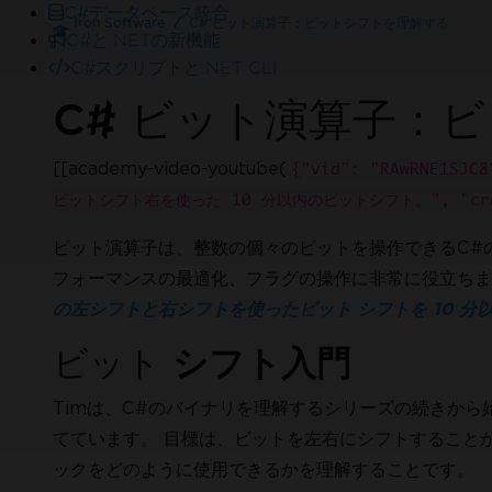
C#データベース統合
Iron Software
C# ビット演算子：ビットシフトを理解する
C#と.NETの新機能
C#スクリプトと.NET CLI
C# ビット演算子：
[[academy-video-youtube(
{"vid": "RAwRNE1SJ
ビットシフト右を使った 10 分以内のビットシフト。", "creator
ビット演算子は、整数の個々のビットを操作できるC#
フォーマンスの最適化、フラグの操作に非常に役立ちます。
の左シフトと右シフトを使ったビット シフトを 10 分
ビット
シフト入門
オンライン24/5
お困りですか
弊社の営業チームが喜んでお手伝いい
Timは、C#のバイナリを理解するシリーズの続きから
Enterpriseトライアルをお試しください
てています。 目標は、ビットを左右にシフトすること
ックをどのように使用できるかを理解することです。