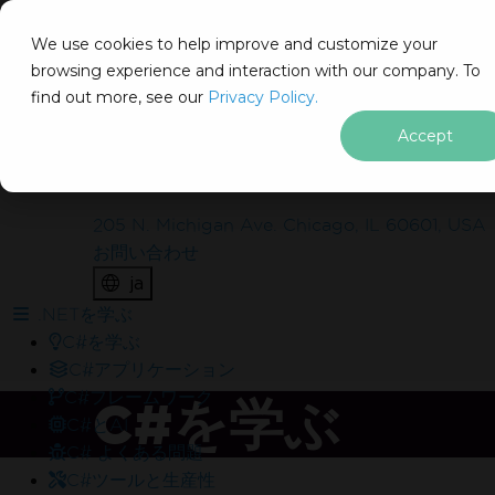
IRON
SOFTWARE
We use cookies to help improve and customize your
製品
browsing experience and interaction with our company. To
find out more, see our
エンタープライズ
Privacy Policy.
ソリューション
Accept
リソース
私たちについて
205 N. Michigan Ave. Chicago, IL 60601, USA
IronSuiteを実際のプ
お問い合わせ
ませんか？
ja
フッターコンテンツにスキップ
.NETを学ぶ
C#を学ぶ
含まれているものは？
C#アプリケーション
透かしなしで本番環境でテスト
C#フレームワーク
C#を学ぶ
30日間の完全に機能する製品
C#とAI
C# よくある問題
試用中の24/5技術サポート
C#ツールと生産性