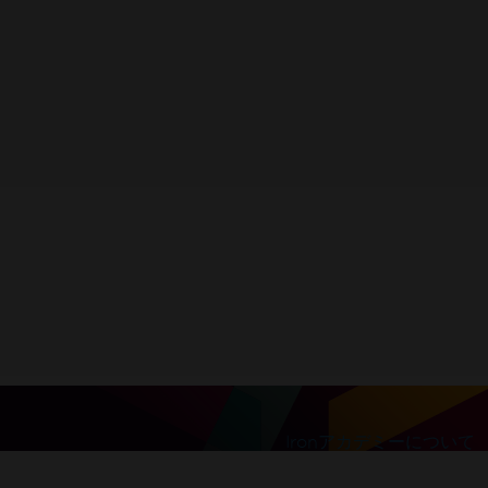
30日間トライアルキー
を
に入手してください。
00% ロック解除済み。クレジットカード不要。
Ironアカデミーについて
cense will be sent to this address