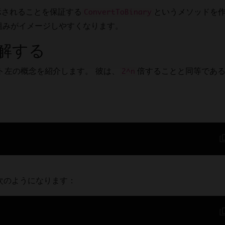
示されることを保証する
というメソッドを
ンジ
ConvertToBinary
組みがイメージしやすくなります。
解する
ト左の概念を紹介します。 彼は、
倍することと同等であ
2^n
次のようになります：