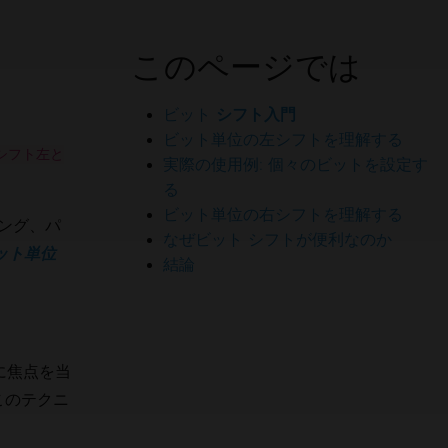
このページでは
カードやアカウントの作成は不要です。
制限なし。
ビット
シフト入門
ック解除済み。クレジットカード不要。
ビット単位の左シフトを理解する
ットシフト左と
実際の使用例: 個々のビットを設定す
る
ビット単位の右シフトを理解する
ング、パ
なぜビット シフトが便利なのか
：ビット単位
結論
に焦点を当
このテクニ
nPDFを試した数百万人のエ