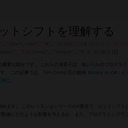
ビットシフトを理解する
クレジット
100% ロ
C8", "start_time": "0", "title": "C# のバイナリ: ビ
)]]
": "Tim Corey", "length": "9 分 33 秒"}
の重要な部分です。 これらの演算子は、低レベルのプログラミ
 この記事では、Tim Corey 氏の動画
Binary in C#
。
以内に
たします。
始めます。 このレッスンはシリーズの4番目で、ビットシフト
が数値にどのような影響を与えるか、また、プログラミングで
Iro