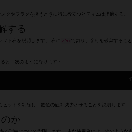
マスクやフラグを扱うときに特に役立つとティムは指摘する。
解する
シフト右を説明します。 右に
で割り、余りを破棄するこ
2^n
すると、次のようになります：
らビットを削除し、数値の値を減少させることを説明します。
なのか
がある理由について説明します。 主な使用例には、次のような