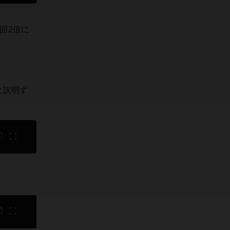
回2倍に
と説明す