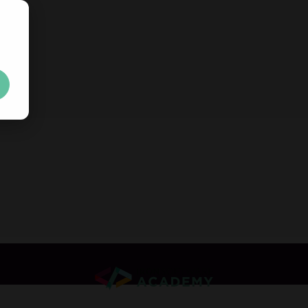
無料の
すぐ
ロジェクトに無料で導入してみ
制限なし。1
Your trial li