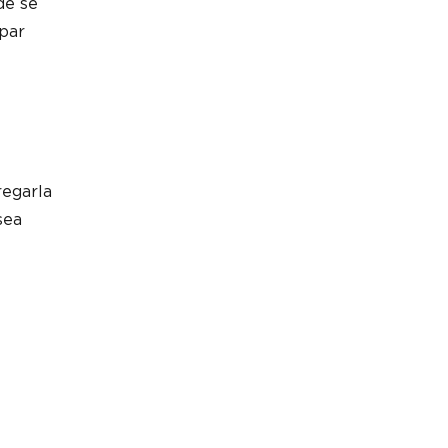
de se
 par
regarla
sea