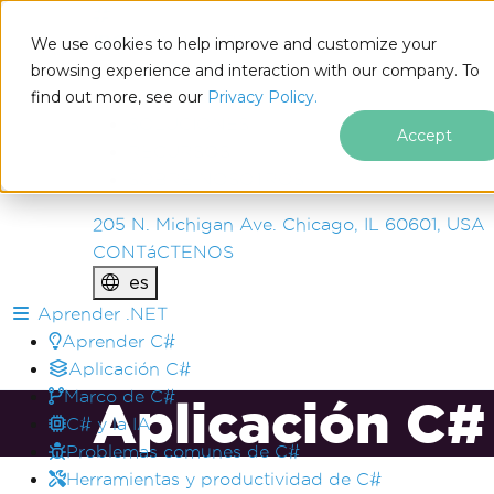
IRON
SOFTWARE
We use cookies to help improve and customize your
PRODUCTOS
browsing experience and interaction with our company. To
find out more, see our
EMPRESA
Privacy Policy.
SOLUCIONES
Accept
RECURSOS
SOBRE NOSOTROS
205 N. Michigan Ave. Chicago, IL 60601, USA
CONTáCTENOS
es
Saltar al pie de página
Aprender .NET
Aprender C#
Aplicación C#
Marco de C#
Aplicación C#
C# y la IA
Problemas comunes de C#
Herramientas y productividad de C#