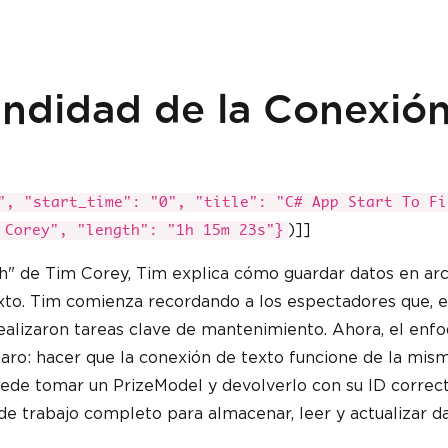
undidad de la Conexió
", "start_time": "0", "title": "C# App Start To Fi
)]]
 Corey", "length": "1h 15m 23s"}
ish" de Tim Corey, Tim explica cómo guardar datos en ar
xto. Tim comienza recordando a los espectadores que, e
realizaron tareas clave de mantenimiento. Ahora, el enf
 claro: hacer que la conexión de texto funcione de la mis
uede tomar un PrizeModel y devolverlo con su ID corre
 de trabajo completo para almacenar, leer y actualizar d