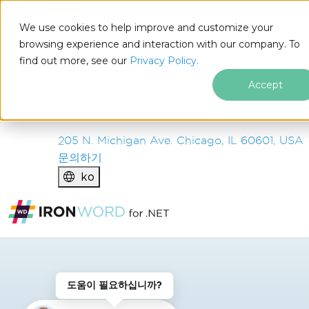
IRON
SOFTWARE
We use cookies to help improve and customize your
제품
browsing experience and interaction with our company. To
find out more, see our
기업
Privacy Policy.
솔루션
Accept
리소스
회사 소개
205 N. Michigan Ave. Chicago, IL 60601, USA
문의하기
ko
푸터 콘텐츠로 바로가기
도움이 필요하십니까?