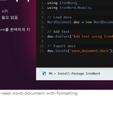
using 
IronWord
;
using 
IronWord
.
Models
;
 API
치가 필요 없음
// Load docx
WordDocument
 doc 
=
new
WordDocum
및 Azure를 완벽하게 지
// Add text
doc
.
AddText
(
"Add text using Iron
// Export docx
doc
.
SaveAs
(
"save_document.docx"
)
Install-Package IronWord
-read-word-document-with-formatting