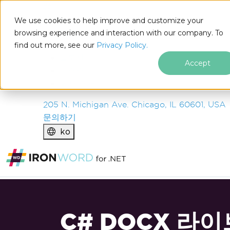
IRON
SOFTWARE
We use cookies to help improve and customize your
제품
browsing experience and interaction with our company. To
find out more, see our
기업
Privacy Policy.
솔루션
Accept
리소스
회사 소개
205 N. Michigan Ave. Chicago, IL 60601, USA
문의하기
ko
C# DOCX 라