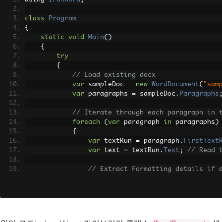
class
Program
{
static
void
Main
()
{
try
{
// Load existing docx
var
 sampleDoc 
=
new
WordDocument
(
"sam
var
 paragraphs 
=
 sampleDoc
.
Paragraphs
// Iterate through each paragraph in 
foreach
(
var
 paragraph 
in
 paragraphs
)
{
var
 textRun 
=
 paragraph
.
FirstText
var
 text 
=
 textRun
.
Text
;
// Read 
// Extract Formatting details if 
if
(
textRun
.
Style
!=
null
)
{
var
 fontSize 
=
 textRun
.
Style
.
var
 isBold 
=
 textRun
.
Style
.
Is
Console
.
WriteLine
(
$
"\tText: {