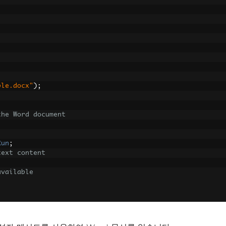
ple.docx"
);
;
the Word document
Run
;
text content
available
FontSize
;
// Font size
Bold
;
text}, FontSize: {fontSize}, Bold: {isBold}"
);