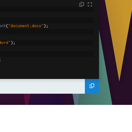
ent
(
"document.docx"
);
Word"
);
;