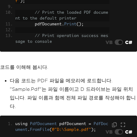
f"
);
// Print the loaded PDF docume
nt to the default printer
        pdfDocument
.
Print
();
// Print operation success mes
VB
C#
sage to console
Console
.
WriteLine
(
"File Printe
d Successfully!"
);
Console
.
ReadKey
();
}
코드를 이해해 봅시다.
}
다음 코드는 PDF 파일을 메모리에 로드합니다.
"Sample.Pdf"는 파일 이름이고 D 드라이브는 파일 위치
입니다. 파일 이름과 함께 전체 파일 경로를 작성해야 합니
다.
using 
PdfDocument
 pdfDocument 
=
PdfDoc
ument
.
FromFile
(
@"D:\Sample.pdf"
);
VB
C#