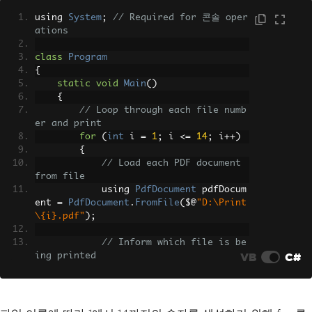
using 
System
;
// Required for 콘솔 oper
ations
class
Program
{
static
void
Main
()
{
// Loop through each file numb
er and print
for
(
int
 i 
=
1
;
 i 
<=
14
;
 i
++)
{
// Load each PDF document 
from file
            using 
PdfDocument
 pdfDocum
ent 
=
PdfDocument
.
FromFile
(
$@
"D:\Print
\{i}.pdf"
);
// Inform which file is be
VB
C#
ing printed
Console
.
WriteLine
(
"Printin
g File: {0}.pdf"
,
 i
);
// Print the loaded PDF do