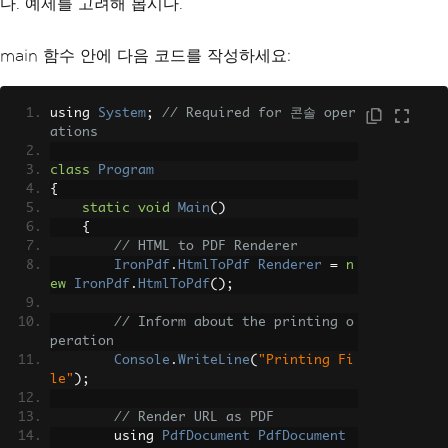
다. 예제를 고려해 봅시다.
main 함수 안에 다음 코드를 작성하세요:
using 
System
;
// Required for 콘솔 oper
ations
class
Program
{
static
void
Main
()
{
// HTML to PDF Renderer
IronPdf
.
HtmlToPdf
Renderer
=
n
ew
IronPdf
.
HtmlToPdf
();
// Inform about the printing o
peration
Console
.
WriteLine
(
"Printing Fi
le"
);
// Render URL as PDF
        using 
PdfDocument
PdfDocument