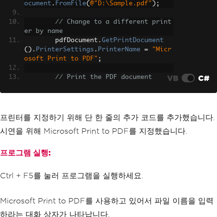
ocument
.
FromFile
(
@"D:\Sample.pdf"
);
// Change to a different print
er by name
        pdfDocument
.
GetPrintDocument
().
PrinterSettings
.
PrinterName
=
"Micr
osoft Print to PDF"
;
VB
C#
// Print the PDF document
        pdfDocument
.
Print
();
// Print operation success mes
sage to console
프린터를 지정하기 위해 단 한 줄의 추가 코드를 추가했습니다.
Console
.
WriteLine
(
"File Printe
시연을 위해 Microsoft Print to PDF를 지정했습니다.
d Successfully!"
);
}
}
프로그램 실행:
Ctrl + F5를 눌러 프로그램을 실행하세요.
Microsoft Print to PDF를 사용하고 있어서 파일 이름을 입력
하라는 대화 상자가 나타납니다.