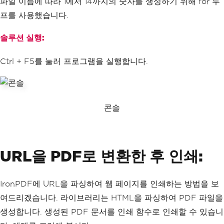
파일 이름에 따라 1에서 14까지의 숫자를 생성하기 위해 for 루
cument to the default printer
프를 사용했습니다.
            pdfDocument
.
Print
();
// Print operation success 
솔루션 실행:
message to console
Console
.
WriteLine
(
"{0}.pdf 
Ctrl + F5를 눌러 프로그램을 실행합니다.
Printed Successfully!"
,
 i
);
}
Console
.
ReadKey
();
}
콘솔
}
URL을 PDF로 변환한 후 인쇄:
IronPDF에 URL을 파싱하여 웹 페이지를 인쇄하는 방법을 보
여드리겠습니다. 라이브러리는 HTML을 파싱하여 PDF 파일을
생성합니다. 생성된 PDF 문서를 인쇄 함수로 인쇄할 수 있습니