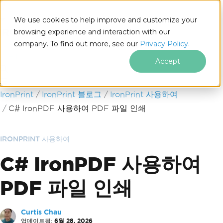
We use cookies to help improve and customize your
browsing experience and interaction with our
company. To find out more, see our
Privacy Policy.
for
.NET
Accept
푸터 콘텐츠로 바로가기
IronPrint
IronPrint 블로그
IronPrint 사용하여
C# IronPDF 사용하여 PDF 파일 인쇄
IRONPRINT 사용하여
C# IronPDF 사용하여
PDF 파일 인쇄
Curtis Chau
업데이트됨:
6월 28, 2026