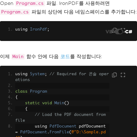
Open
파일. IronPDF를 사용하려면
Program.cs
파일의 상단에 다음 네임스페이스를 추가합니다:
Program.cs
using 
IronPdf
;
VB
C#
이제
함수 안에 다음
코드
를 작성합니다:
Main
using 
System
;
// Required for 콘솔 oper
ations
class
Program
{
static
void
Main
()
{
// Load the PDF document from 
file
        using 
PdfDocument
 pdfDocument 
=
PdfDocument
.
FromFile
(
@"D:\Sample.pd