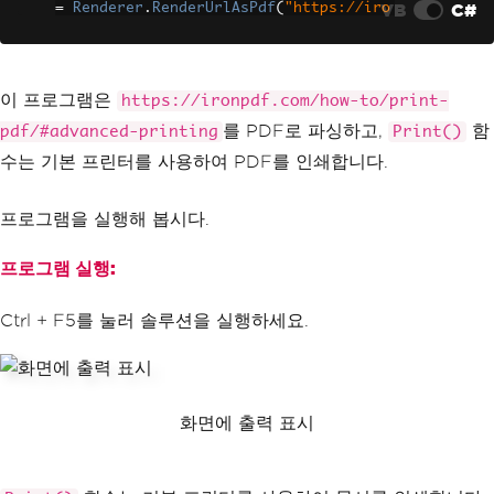
VB
C#
=
Renderer
.
RenderUrlAsPdf
(
"https://iro
npdf.com/how-to/print-pdf/#advanced-pr
inting"
);
// Print the PDF document
이 프로그램은
https://ironpdf.com/how-to/print-
PdfDocument
.
Print
();
를 PDF로 파싱하고,
함
pdf/#advanced-printing
Print()
// Print operation success mes
수는 기본 프린터를 사용하여 PDF를 인쇄합니다.
sage to console
Console
.
WriteLine
(
"File Printe
프로그램을 실행해 봅시다.
d Successfully!"
);
}
}
프로그램 실행:
Ctrl + F5를 눌러 솔루션을 실행하세요.
화면에 출력 표시