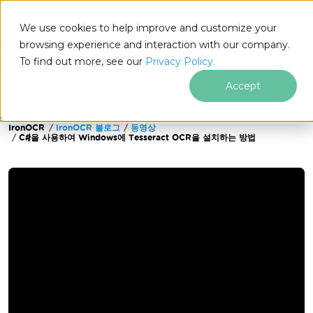
We use cookies to help improve and customize your
browsing experience and interaction with our company.
To find out more, see our
Privacy Policy.
for
.NET
Accept
IronOCR
IronOCR 블로그
동영상
푸터 콘텐츠로 바로가기
C#을 사용하여 Windows에 Tesseract OCR을 설치하는 방법