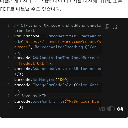
애플리케이션에 더 적합하다면 이미지를 대신해 HTML 또는
PDF로 내보낼 수도 있습니다.
// Styling a QR code and adding annota
tion text
var
 barcode 
=
BarcodeWriter
.
CreateBarc
ode
(
"https://ironsoftware.com/csharp/b
arcode"
,
BarcodeWriterEncoding
.
QRCod
e
);
barcode
.
AddAnnotationTextAboveBarcode
(
"Product URL:"
);
barcode
.
AddBarcodeValueTextBelowBarcod
e
();
barcode
.
SetMargins
(
100
);
barcode
.
ChangeBarCodeColor
(
Color
.
Gree
n
);
// Save as HTML
barcode
.
SaveAsHtmlFile
(
"MyBarCode.htm
l"
);
VB
C#