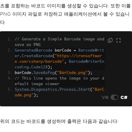
츠를 포함하는 바코드 이미지를 생성할 수 있습니다. 또한 이를
PNG 이미지 파일로 저장하고 애플리케이션에서 볼 수 있습니
다.
// Generate a Simple Barcode image and 
save as PNG
GeneratedBarcode
 barCode 
=
BarcodeWrit
er
.
CreateBarcode
(
"https://ironsoftwar
e.com/csharp/barcode"
,
BarcodeWriterEn
coding
.
Code128
);
barCode
.
SaveAsPng
(
"BarCode.png"
);
// This line opens the image in your d
efault image viewer
System
.
Diagnostics
.
Process
.
Start
(
"BarC
ode.png"
);
VB
C#
위의 코드는 바코드를 생성하며 출력은 다음과 같습니다: