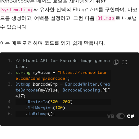
IronBarcode는 메서드 호출을 체이닝하기 위한
와 유사한 선택적 Fluent API를 구현하여, 바코
System.Linq
드를 생성하고, 여백을 설정하고, 그런 다음
로 내보낼
Bitmap
수 있습니다.
이는 매우 편리하며 코드를 읽기 쉽게 만듭니다.
// Fluent API for Barcode Image genera
tion.
string
 myValue 
=
"https://ironsoftwar
e.com/csharp/barcode"
;
Bitmap
 barcodeBmp 
=
BarcodeWriter
.
Crea
teBarcode
(
myValue
,
BarcodeEncoding
.
PDF
417
)
.
ResizeTo
(
300
,
200
)
.
SetMargins
(
100
)
.
ToBitmap
();
VB
C#