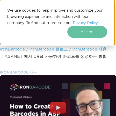
We use cookies to help improve and customize your
browsing experience and interaction with our
company. To find out more, see our
Privacy Policy.
for
.NET
Accept
푸터 콘텐츠로 바로가기
IronBarcode
IronBarcode 블로그
IronBarcode 사용
ASP.NET 에서 C#을 사용하여 바코드를 생성하는 방법
IRONBARCODE 사용