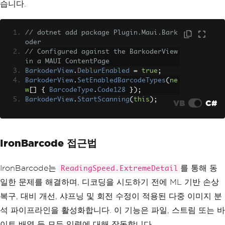
습니다.
// dotnet add package Plugin.Maui.Bark
oder
// Configured against the BarkoderView 
in a MAUI ContentPage
BarkoderView
.
DeblurEnabled
=
true
;
BarkoderView
.
SetEnabledBarcodeTypes
(
ne
w
[]
{
BarcodeType
.
Code128
});
BarkoderView
.
StartScanning
(
this
);
VB
C#
IronBarcode 접근법
IronBarcode는
를 통해 동
ReadingSpeed.ExtremeDetail
일한 문제를 해결하며, 디코딩을 시도하기 전에 ML 기반 손상
복구, 대비 개선, 샤프닝 및 회전 수정이 적용된 다중 이미지 분
석 파이프라인을 활성화합니다. 이 기능은 파일, 스트림 또는 바
이트 배열 등 모든 입력에 대해 작동합니다.