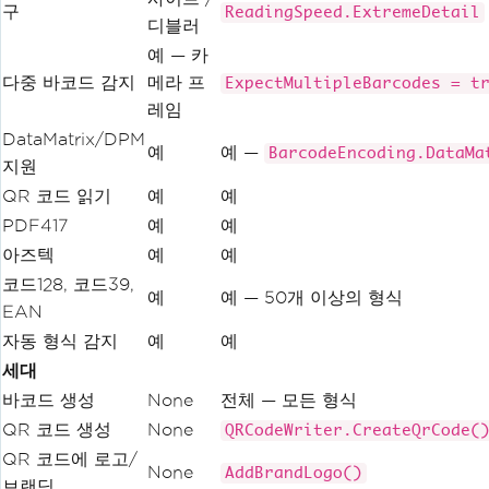
구
ReadingSpeed.ExtremeDetail
디블러
예 — 카
다중 바코드 감지
메라 프
ExpectMultipleBarcodes = t
레임
DataMatrix/DPM
예
예 —
BarcodeEncoding.DataMa
지원
QR 코드 읽기
예
예
PDF417
예
예
아즈텍
예
예
코드128, 코드39,
예
예 — 50개 이상의 형식
EAN
자동 형식 감지
예
예
세대
바코드 생성
None
전체 — 모든 형식
QR 코드 생성
None
QRCodeWriter.CreateQrCode(
QR 코드에 로고/
None
AddBrandLogo()
브랜딩