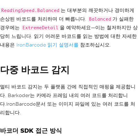
{
Console
.
WriteLine
(
"Could not decod
는 대부분의 깨끗하거나 경미하게
ReadingSpeed.Balanced
e — image quality too low"
);
손상된 바코드를 처리하며 더 빠릅니다.
가 실패한
Balanced
}
경우에는
을 예약하세요—이는 철저하지만 상
ExtremeDetail
당히 느립니다. 읽기 어려운 바코드를 읽는 방법에 대한 자세한
내용은
IronBarcode 읽기 설명서를
참조하십시오.
다중 바코드 감지
멀티 바코드 감지는 두 플랫폼 간에 직접적인 매핑을 제공합니
다. Barkoder는 카메라 프레임 내의 여러 코드를 처리합니
다.IronBarcode문서 또는 이미지 파일에 있는 여러 코드를 처
리합니다.
바코더 SDK 접근 방식