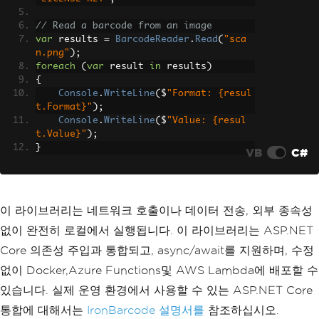
// Read a barcode from an image
var
 results 
=
BarcodeReader
.
Read
(
"sca
n.png"
);
foreach
(
var
 result 
in
 results
)
{
Console
.
WriteLine
(
$
"Format: {resul
t.Format}"
);
Console
.
WriteLine
(
$
"Value: {resul
t.Value}"
);
}
VB
C#
이 라이브러리는 네트워크 호출이나 데이터 전송, 외부 종속성
없이 완전히 로컬에서 실행됩니다. 이 라이브러리는 ASP.NET
Core 의존성 주입과 통합되고, async/await를 지원하며, 수정
없이 Docker,Azure Functions및 AWS Lambda에 배포할 수
있습니다. 실제 운영 환경에서 사용할 수 있는 ASP.NET Core
통합에 대해서는
IronBarcode 설명서를
참조하십시오.