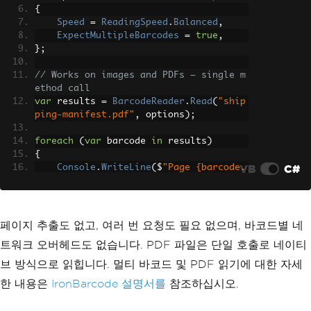
{
Speed
=
ReadingSpeed
.
Balanced
,
ExpectMultipleBarcodes
=
true
,
};
// Works on images and PDFs — single m
ethod call
var
 results 
=
BarcodeReader
.
Read
(
"ship
ping-manifest.pdf"
,
 options
);
foreach
(
var
 barcode 
in
 results
)
{
VB
C#
Console
.
WriteLine
(
$
"Page {barcode.
PageNumber} | {barcode.Format} | {barc
ode.Value}"
);
}
페이지 추출도 없고, 여러 번 요청도 필요 없으며, 바코드별 네
트워크 오버헤드도 없습니다. PDF 파일은 단일 호출로 네이티
브 방식으로 읽힙니다. 멀티 바코드 및 PDF 읽기에 대한 자세
한 내용은
IronBarcode 설명서를
참조하십시오.