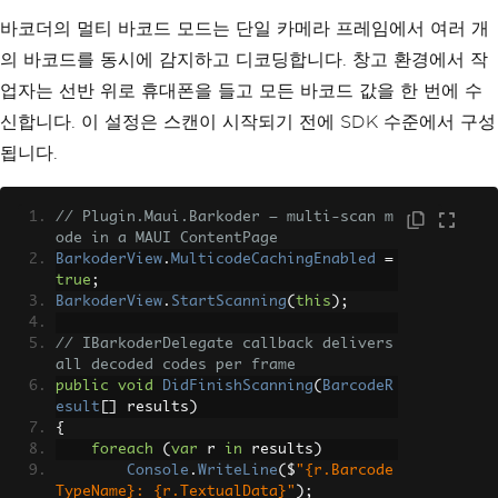
바코더의 멀티 바코드 모드는 단일 카메라 프레임에서 여러 개
의 바코드를 동시에 감지하고 디코딩합니다. 창고 환경에서 작
업자는 선반 위로 휴대폰을 들고 모든 바코드 값을 한 번에 수
신합니다. 이 설정은 스캔이 시작되기 전에 SDK 수준에서 구성
됩니다.
// Plugin.Maui.Barkoder — multi-scan m
ode in a MAUI ContentPage
BarkoderView
.
MulticodeCachingEnabled
=
true
;
BarkoderView
.
StartScanning
(
this
);
// IBarkoderDelegate callback delivers 
all decoded codes per frame
public
void
DidFinishScanning
(
BarcodeR
esult
[]
 results
)
{
foreach
(
var
 r 
in
 results
)
Console
.
WriteLine
(
$
"{r.Barcode
TypeName}: {r.TextualData}"
);