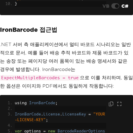
}
VB
C#
IronBarcode 접근법
.NET 서버 측 애플리케이션에서 멀티 바코드 시나리오는 일반
적으로 문서, 예를 들어 배송 추적 바코드와 제품 바코드가 있
는 송장 또는 페이지당 여러 품목이 있는 배송 명세서와 같은
경우에 발생합니다. IronBarcode는
으로 이를 처리하며, 동일
ExpectMultipleBarcodes = true
한 옵션은 이미지와 PDF에서도 동일하게 작동합니다:
using 
IronBarCode
;
IronBarCode
.
License
.
LicenseKey
=
"YOUR
-LICENSE-KEY"
;
var
 options 
=
new
BarcodeReaderOptions