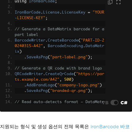
using 
IronBarCode
;
IronBarCode
.
License
.
LicenseKey
=
"YOUR
-LICENSE-KEY"
;
// Generate a DataMatrix barcode for a 
part label
BarcodeWriter
.
CreateBarcode
(
"PART-ID-2
0240315-A42"
,
BarcodeEncoding
.
DataMatr
ix
)
.
SaveAsPng
(
"part-label.png"
);
// Generate a QR code with brand logo
QRCodeWriter
.
CreateQrCode
(
"https://par
ts.example.com/A42"
,
500
)
.
AddBrandLogo
(
"company-logo.png"
)
.
SaveAsPng
(
"branded-qr.png"
);
VB
C#
// Read auto-detects format — DataMatr
ix, QR, Code128, PDF417, etc.
var
 results 
=
BarcodeReader
.
Read
(
"etch
ed-part.png"
);
지원되는 형식 및 생성 옵션의 전체 목록은
IronBarcode 바코