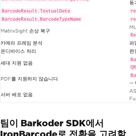
동
BarcodeResult.TextualData
re
BarcodeResult.BarcodeTypeName
re
M
MatrixSight 손상 복구
Re
카메라 프레임 분석
파
온디바이스 처리
완
Ba
세대 지원 없음
QR
Ba
PDF를 지원하지 않습니다.
—
AS
서버 배포 없음
Fu
팀이 Barkoder SDK에서
IronBarcode로 전환을 고려할