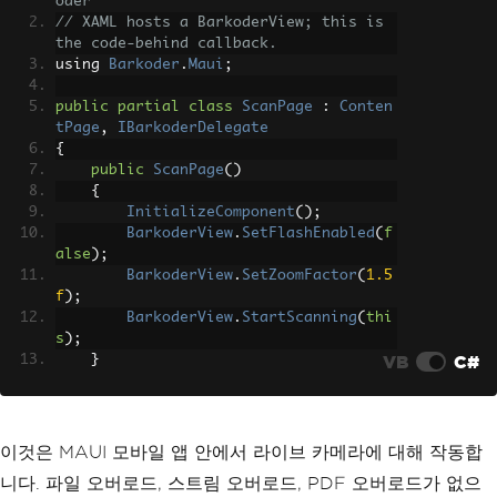
oder
// XAML hosts a BarkoderView; this is 
the code-behind callback.
using 
Barkoder
.
Maui
;
public
partial
class
ScanPage
:
Conten
tPage
,
IBarkoderDelegate
{
public
ScanPage
()
{
InitializeComponent
();
BarkoderView
.
SetFlashEnabled
(
f
alse
);
BarkoderView
.
SetZoomFactor
(
1.5
f
);
BarkoderView
.
StartScanning
(
thi
s
);
VB
C#
}
public
void
DidFinishScanning
(
Barc
odeResult
[]
 result
)
{
이것은 MAUI 모바일 앱 안에서 라이브 카메라에 대해 작동합
foreach
(
var
 r 
in
 result
)
니다. 파일 오버로드, 스트림 오버로드, PDF 오버로드가 없으
{