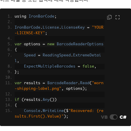
using 
IronBarCode
;
IronBarCode
.
License
.
LicenseKey
=
"YOUR
-LICENSE-KEY"
;
var
 options 
=
new
BarcodeReaderOptions
{
Speed
=
ReadingSpeed
.
ExtremeDetai
l
,
ExpectMultipleBarcodes
=
false
,
};
var
 results 
=
BarcodeReader
.
Read
(
"worn
-shipping-label.png"
,
 options
);
if
(
results
.
Any
())
{
Console
.
WriteLine
(
$
"Recovered: {re
VB
C#
sults.First().Value}"
);
}
else