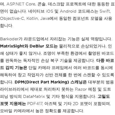
Console
.
WriteLine
(
$
"Type: 
며, ASP.NET Core, 콘솔, 데스크탑 프로젝트에 대한 동등한 표
{r.BarcodeTypeName}"
);
면이 없습니다. 네이티브 iOS 및 Android 코드패스는 Swift,
Console
.
WriteLine
(
$
"Value: 
{r.TextualData}"
);
Objective-C, Kotlin, Java에서 동일한 컴포넌트 모델을 사용
}
합니다.
}
}
Barkoder가 라운드업에서 자리잡는 기능은 실제 역량입니다.
MatrixSight와 DeBlur 모드는
물리적으로 손상되었거나, 인
쇄 상태가 좋지 않거나, 조명이 부족한 환경에서 촬영된 바코드
를 판독하는 독자적인 손상 복구 기술을 제공합니다.
다중 바코
드 감지 기능은
단일 카메라 프레임에서 여러 바코드를 동시에
해독하여 창고 작업자가 선반 전체를 한 번에 스캔할 수 있도록
합니다.
DPM(Direct Part Marking) 스캐닝은
대부분의 범용
라이브러리에서 제대로 처리하지 못하는 Razor 에칭 및 도트
피닝 방식의 DataMatrix 및 기타 형식을 지원합니다.
고밀도
포맷 지원에는
PDF417, 아즈텍 및 기타 2D 포맷이 포함되며,
모바일 카메라에서 높은 정확도를 제공합니다.