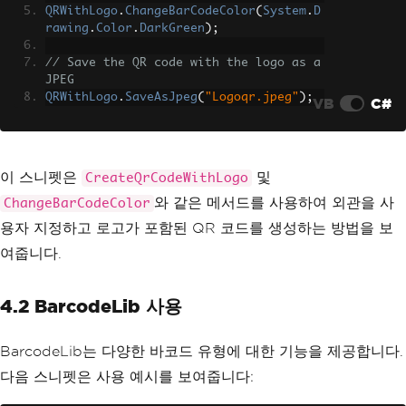
QRWithLogo
.
ChangeBarCodeColor
(
System
.
D
rawing
.
Color
.
DarkGreen
);
// Save the QR code with the logo as a 
JPEG
QRWithLogo
.
SaveAsJpeg
(
"Logoqr.jpeg"
);
VB
C#
이 스니펫은
및
CreateQrCodeWithLogo
와 같은 메서드를 사용하여 외관을 사
ChangeBarCodeColor
용자 지정하고 로고가 포함된 QR 코드를 생성하는 방법을 보
여줍니다.
4.2 BarcodeLib 사용
BarcodeLib는 다양한 바코드 유형에 대한 기능을 제공합니다.
다음 스니펫은 사용 예시를 보여줍니다: