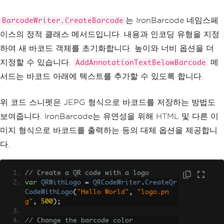
는 IronBarcode 네임스페
BarcodeWriter.CreateBarcode
이스의 정적 클래스 메서드입니다. 내용과 인코딩 유형을 지정
하여 새 바코드 객체를 초기화합니다. 높이와 너비 옵션을 더
지정할 수 있습니다.
메
AddAnnotationTextBelowBarcode
서드는 바코드 아래에 텍스트를 추가할 수 있도록 합니다.
위 코드 스니펫은 JEPG 형식으로 바코드를 저장하는 방법도
보여줍니다. IronBarcode는 유연성을 위해 HTML 및 다른 이
미지 형식으로 바코드를 출력하는 등의 대체 옵션을 제공합니
다.
// Create a QR code with a logo
var
QRWithLogo
=
QRCodeWriter
.
CreateQr
CodeWithLogo
(
"Hello World"
,
"logo.pn
g"
,
500
);
// Change the barcode color