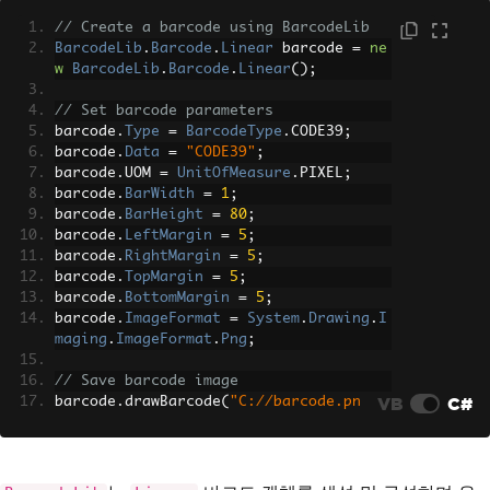
// Create a barcode using BarcodeLib
BarcodeLib
.
Barcode
.
Linear
 barcode 
=
ne
w
BarcodeLib
.
Barcode
.
Linear
();
// Set barcode parameters
barcode
.
Type
=
BarcodeType
.
CODE39
;
barcode
.
Data
=
"CODE39"
;
barcode
.
UOM 
=
UnitOfMeasure
.
PIXEL
;
barcode
.
BarWidth
=
1
;
barcode
.
BarHeight
=
80
;
barcode
.
LeftMargin
=
5
;
barcode
.
RightMargin
=
5
;
barcode
.
TopMargin
=
5
;
barcode
.
BottomMargin
=
5
;
barcode
.
ImageFormat
=
System
.
Drawing
.
I
maging
.
ImageFormat
.
Png
;
// Save barcode image
VB
C#
barcode
.
drawBarcode
(
"C://barcode.pn
g"
);
// Additional ways to output the barco
de