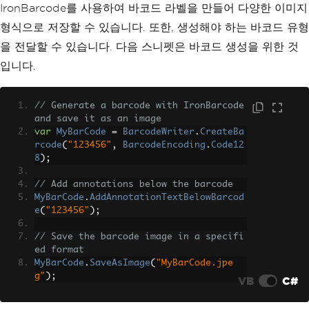
IronBarcode를 사용하여 바코드 라벨을 만들어 다양한 이미지
형식으로 저장할 수 있습니다. 또한, 생성해야 하는 바코드 유형
을 전달할 수 있습니다. 다음 스니펫은 바코드 생성을 위한 것
입니다.
// Generate a barcode with IronBarcode 
and save it as an image
var
MyBarCode
=
BarcodeWriter
.
CreateBa
rcode
(
"123456"
,
BarcodeEncoding
.
Code12
8
);
// Add annotations below the barcode
MyBarCode
.
AddAnnotationTextBelowBarcod
e
(
"123456"
);
// Save the barcode image in a specifi
ed format
MyBarCode
.
SaveAsImage
(
"MyBarCode.jpe
g"
);
VB
C#