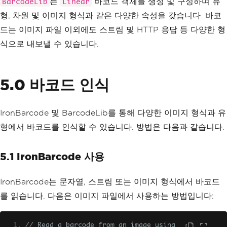
는
바코드 객체를 생성 및 구성하며 유
BarcodeLib
Linear
byte
[]
 barcodeInBytes 
=
 barcode
.
drawBa
형, 차원 및 이미지 형식과 같은 다양한 속성을 갖습니다. 바코
rcodeAsBytes
();
Graphics
 graphics 
=
...;
드는 이미지 파일 이외에도 스트림 및 HTTP 응답 등 다양한 형
barcode
.
drawBarcode
(
graphics
);
식으로 내보낼 수 있습니다.
Bitmap
 barcodeInBitmap 
=
 barcode
.
drawB
arcode
();
HttpResponse
 response 
=
...;
barcode
.
drawBarcode
(
response
);
5.0 바코드 인식
Stream
 stream 
=
...;
barcode
.
drawBarcode
(
stream
);
IronBarcode 및 BarcodeLib를 통해 다양한 이미지 형식과 유
형에서 바코드를 인식할 수 있습니다. 방법은 다음과 같습니다.
5.1 IronBarcode 사용
IronBarcode는 문자열, 스트림 또는 이미지 형식에서 바코드
를 읽습니다. 다음은 이미지 파일에서 사용하는 방법입니다:
// Read a barcode from an image using 