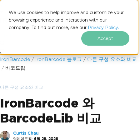
We use cookies to help improve and customize your
browsing experience and interaction with our
company. To find out more, see our
Privacy Policy.
for
.NET
Accept
푸터 콘텐츠로 바로가기
IronBarcode
IronBarcode 블로그
다른 구성 요소와 비교
바코드립
다른 구성 요소와 비교
IronBarcode 와
BarcodeLib 비교
Curtis Chau
업데이트됨:
6월 28, 2026