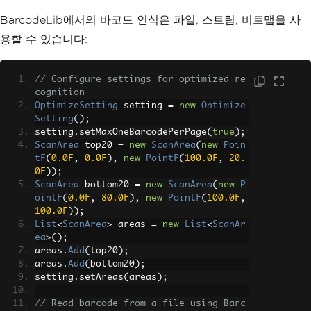
BarcodeLib에서의 바코드 인식은 파일, 스트림, 비트맵을 사
용할 수 있습니다:
// Configure settings for optimized re
cognition
OptimizeSetting
 setting 
=
new
Optimize
Setting
();
setting
.
setMaxOneBarcodePerPage
(
true
);
ScanArea
 top20 
=
new
ScanArea
(
new
Poin
tF
(
0.0F
,
0.0F
),
new
PointF
(
100.0F
,
20.
0F
));
ScanArea
 bottom20 
=
new
ScanArea
(
new
P
ointF
(
0.0F
,
80.0F
),
new
PointF
(
100.0F
,
100.0F
));
List
<
ScanArea
>
 areas 
=
new
List
<
ScanAr
ea
>();
areas
.
Add
(
top20
);
areas
.
Add
(
bottom20
);
setting
.
setAreas
(
areas
);
// Read barcode from a file using Barc