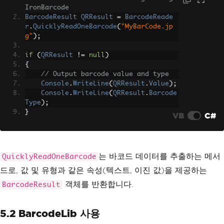
IronBarcode
BarcodeResult
QRResult
=
BarcodeReade
r
.
QuicklyReadOneBarcode
(
"MyBarCode.jp
g"
);
if
(
QRResult
!=
null
)
{
// Output barcode value and type
Console
.
WriteLine
(
QRResult
.
Value
);
Console
.
WriteLine
(
QRResult
.
Barcode
Type
);
}
VB
C#
는 바코드 데이터를 추출하는 메서
QuicklyReadOneBarcode
드로, 값 및 유형과 같은 속성(텍스트, 이진 값)을 제공하는
객체를 반환합니다.
BarcodeResult
5.2 BarcodeLib 사용