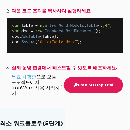
다음 코드 조각을 복사하여 실행하세요.
var
 table 
=
new
IronWord
.
Models
.
Table
(
3
,
4
);
var
 doc 
=
new
IronWord
.
WordDocument
();
doc
.
AddTable
(
table
);
doc
.
SaveAs
(
"QuickTable.docx"
);
실제 운영 환경에서 테스트할 수 있도록 배포하세요.
무료 체험판
으로 오늘
프로젝트에서
Free 30 Day Trial
IronWord 사용 시작하
기
최소 워크플로우(5단계)