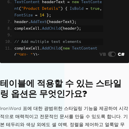
nt
(
$
"---"
));
TextContent
 headerText 
=
new
TextConte
    table
[
i
,
2
].
AddChild
(
new
TextConte
nt
(
"Product Details"
)
{
IsBold
=
true
,
nt
(
$
"---"
));
FontSize
=
14
};
}
header
.
AddText
(
headerText
);
complexCell
.
AddChild
(
header
);
// Add table
doc
.
AddTable
(
table
);
// Add multiple text elements
complexCell
.
AddChild
(
new
TextContent
doc
.
Save
(
"document.docx"
);
VB
C#
(
"SKU: "
));
complexCell
.
AddChild
(
new
TextContent
(
"PROD-001"
)
{
IsBold
=
true
});
complexCell
.
AddChild
(
new
TextContent
테이블에 적용할 수 있는 스타일
(
"\nPrice: $49.99"
));
링 옵션은 무엇인가요?
// Cells can also contain lists, image
s, and more
IronWord 표에 대한 광범위한 스타일링 기능을 제공하여 시각
// This demonstrates the versatility o
f table cells in IronWord
적으로 매력적이고 전문적인 문서를 만들 수 있도록 합니다. 기
본 테두리와 색상 외에도 셀 여백, 정렬을 제어하고 얼룩말 무