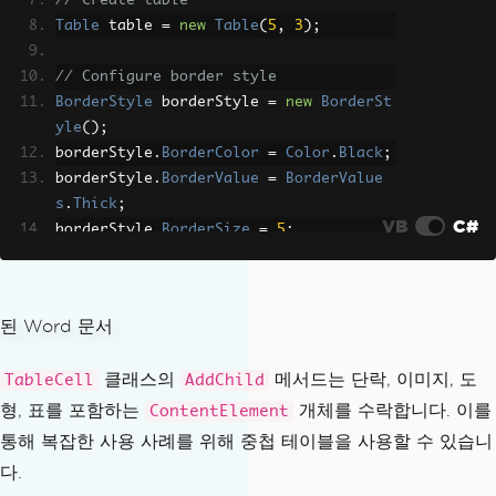
// Create table
Table
 table 
=
new
Table
(
5
,
3
);
// Configure border style
BorderStyle
 borderStyle 
=
new
BorderSt
yle
();
borderStyle
.
BorderColor
=
Color
.
Black
;
borderStyle
.
BorderValue
=
BorderValue
s
.
Thick
;
VB
C#
borderStyle
.
BorderSize
=
5
;
// Configure table border
TableBorders
 tableBorders 
=
new
TableB
orders
()
{
클래스의
메서드는 단락, 이미지, 도
TableCell
AddChild
TopBorder
=
 borderStyle
,
형, 표를 포함하는
RightBorder
=
 borderStyle
개체를 수락합니다. 이를
,
ContentElement
BottomBorder
=
 borderStyle
,
통해 복잡한 사용 사례를 위해 중첩 테이블을 사용할 수 있습니
LeftBorder
=
 borderStyle
,
다.
};