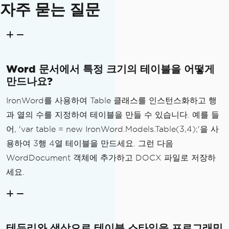
자주 묻는 질문
r
,
InsideVerticalBorder
=
 bodyBorder
};
// Zebra striping for better row disti
Word 문서에서 특정 크기의 테이블을 어떻게
nction
만드나요?
styledTable
.
Zebra
=
new
ZebraColor
(
"F5
F5F5"
,
"FFFFFF"
);
IronWord를 사용하여 Table 클래스를 인스턴스화하고 행
과 열의 수를 지정하여 테이블을 만들 수 있습니다. 예를 들
어, 'var table = new IronWord.Models.Table(3,4);'을 사
용하여 3행 4열 테이블을 만드세요. 그런 다음
WordDocument 객체에 추가하고 DOCX 파일로 저장하
세요.
테두리와 색상으로 테이블 스타일을 프로그래밍