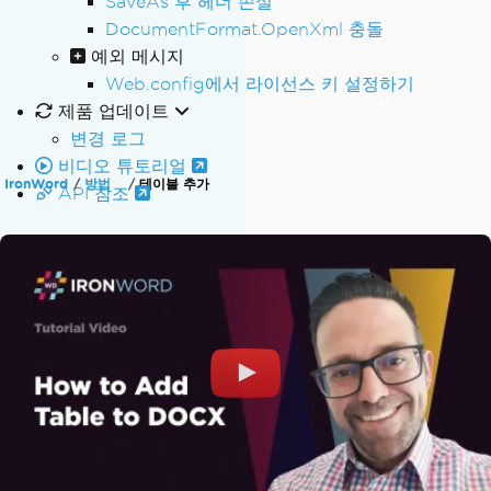
SaveAs 후 헤더 손실
DocumentFormat.OpenXml 충돌
예외 메시지
Web.config에서 라이선스 키 설정하기
제품 업데이트
변경 로그
비디오 튜토리얼
IronWord
방법
테이블 추가
API 참조