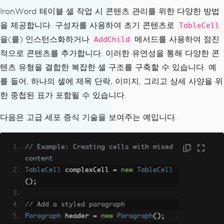
IronWord 테이블 셀 작업 시 콘텐츠 관리를 위한 다양한 방법
// Apply styling
을 제공합니다. 구성자를 사용하여 초기 콘텐츠로
TableCell
table
.
Zebra
=
new
ZebraColor
(
"FFFFFF"
,
을(를) 인스턴스화하거나
메서드를 사용하여 점진
AddChild
"dddddd"
);
적으로 콘텐츠를 추가합니다. 이러한 유연성을 통해 다양한 콘
table
.
Borders
=
 tableBorders
;
텐츠 유형을 결합한 복잡한 셀 구조를 구축할 수 있습니다. 예
// Populate table
를 들어, 하나의 셀에 제목 단락, 이미지, 그리고 상세 사양을 위
table
[
0
,
0
]
=
new
TableCell
(
new
TextCo
한 중첩된 표가 포함될 수 있습니다.
ntent
(
"Number"
));
table
[
0
,
1
]
=
new
TableCell
(
new
TextCo
다음은 고급 세포 증식 기술을 보여주는 예입니다.
ntent
(
"First Name"
));
table
[
0
,
2
]
=
new
TableCell
(
new
TextCo
ntent
(
"Last Name"
));
// Example: Creating cells with mixed 
for
(
int
 i 
=
1
;
 i 
<
 table
.
Rows
.
Count
;
content
i
++)
TableCell
 complexCell 
=
new
TableCell
{
();
    table
[
i
,
0
].
AddChild
(
new
TextConte
nt
(
$
"{i}"
));
// Add a styled paragraph
    table
[
i
,
1
].
AddChild
(
new
TextConte
Paragraph
 header 
=
new
Paragraph
();