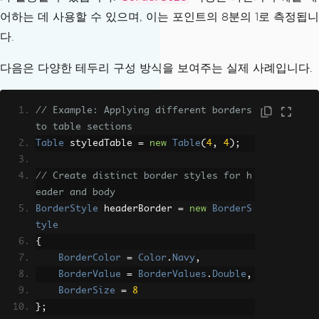
어하는 데 사용할 수 있으며, 이는 포인트의 8분의 1로 측정됩니
다.
다음은 다양한 테두리 구성 방식을 보여주는 실제 사례입니다.
// Example: Applying different borders 
to table sections
Table
 styledTable 
=
new
Table
(
4
,
4
);
// Create distinct border styles for h
eader and body
BorderStyle
 headerBorder 
=
new
BorderS
tyle
{
BorderColor
=
Color
.
Navy
,
BorderValue
=
BorderValues
.
Double
,
BorderSize
=
8
};