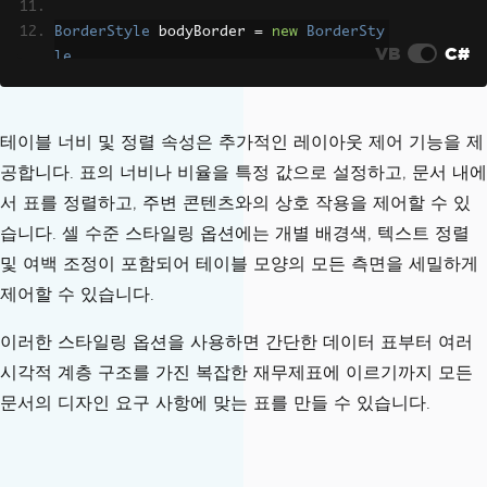
BorderStyle
 bodyBorder 
=
new
BorderSty
VB
C#
le
{
BorderColor
=
Color
.
Gray
,
BorderValue
=
BorderValues
.
Dotted
,
테이블 너비 및 정렬 속성은 추가적인 레이아웃 제어 기능을 제
BorderSize
=
3
공합니다. 표의 너비나 비율을 특정 값으로 설정하고, 문서 내에
};
서 표를 정렬하고, 주변 콘텐츠와의 상호 작용을 제어할 수 있
습니다. 셀 수준 스타일링 옵션에는 개별 배경색, 텍스트 정렬
// Apply different borders to differen
t parts of the table
및 여백 조정이 포함되어 테이블 모양의 모든 측면을 세밀하게
// This creates visual hierarchy and i
제어할 수 있습니다.
mproves readability
styledTable
.
Borders
=
new
TableBorders
이러한 스타일링 옵션을 사용하면 간단한 데이터 표부터 여러
{
시각적 계층 구조를 가진 복잡한 재무제표에 이르기까지 모든
TopBorder
=
 headerBorder
,
문서의 디자인 요구 사항에 맞는 표를 만들 수 있습니다.
BottomBorder
=
 headerBorder
,
LeftBorder
=
 bodyBorder
,
RightBorder
=
 bodyBorder
,
InsideHorizontalBorder
=
 bodyBorde