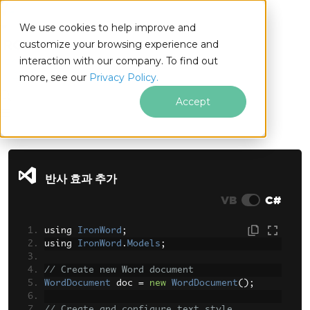
We use cookies to help improve and
customize your browsing experience and
interaction with our company. To find out
for
more, see our
Privacy Policy.
.NET
Accept
푸터 콘텐츠로 바로가기
반사 효과 추가
VB
C#
using 
IronWord
;
using 
IronWord
.
Models
;
// Create new Word document
WordDocument
 doc 
=
new
WordDocument
();
// Create and configure text style