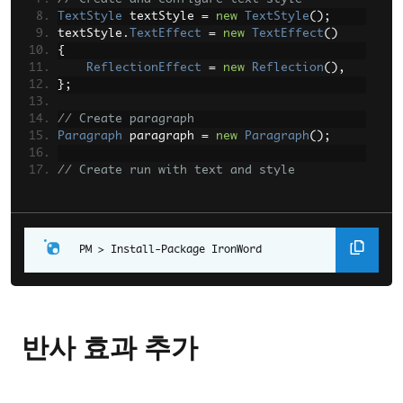
TextStyle
 textStyle 
=
new
TextStyle
();
textStyle
.
TextEffect
=
new
TextEffect
()
{
ReflectionEffect
=
new
Reflection
(),
};
// Create paragraph
Paragraph
 paragraph 
=
new
Paragraph
();
// Create run with text and style
Run
 textRun 
=
new
Run
(
new
TextContent
(
"Hello World"
));
textRun
.
Style
=
 textStyle
;
Install-Package IronWord
// Add run to paragraph
paragraph
.
AddChild
(
textRun
);
// Add paragraph to document
doc
.
AddParagraph
(
paragraph
);
반사 효과 추가
// Export new Word document
doc
.
SaveAs
(
"reflectionEffect.docx"
);