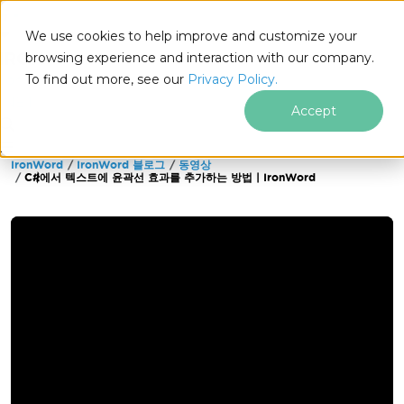
We use cookies to help improve and customize your
browsing experience and interaction with our company.
To find out more, see our
Privacy Policy.
for
.NET
Accept
IronWord
IronWord 블로그
동영상
푸터 콘텐츠로 바로가기
C#에서 텍스트에 윤곽선 효과를 추가하는 방법 | IronWord