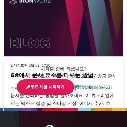
더보기
업데이트됨
6월 28, 2026
시작할 준비 되셨나요?
C#에서 문서 요소를 다루는 방법
Nuget 다운로드 50,190
|
버전: 2026.7 방금 출시
라이선스 보기
무료 체험 시작하기
Iron Word 라이브러리를 사용하여 C#에서 Word
문서를 관리하는 방법을 알아보세요. 이 튜토리얼에
서는 텍스트 생성 및 스타일 지정, 이미지 추가, 효율
적인 문서 저장 방법을 안내합니다. 따라하기 쉬운
더 읽어보기
단계와 실용적인 예제를 통해 문서 관리 능력을 향상