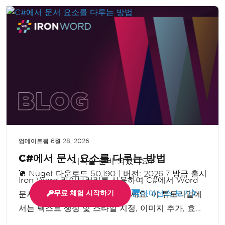
더보기
업데이트됨
6월 28, 2026
C#에서 문서 요소를 다루는 방법
시작할 준비 되셨나요?
Nuget 다운로드 50,190
|
버전: 2026.7 방금 출시
Iron Word 라이브러리를 사용하여 C#에서 Word
라이선스 보기
무료 체험 시작하기
문서를 관리하는 방법을 알아보세요. 이 튜토리얼에
서는 텍스트 생성 및 스타일 지정, 이미지 추가, 효율
적인 문서 저장 방법을 안내합니다. 따라하기 쉬운