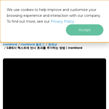
We use cookies to help improve and customize your
browsing experience and interaction with our company.
To find out more, see our
Privacy Policy.
for
.NET
Accept
IronWord
IronWord 블로그
동영상
푸터 콘텐츠로 바로가기
C#에서 텍스트에 반사 효과를 추가하는 방법 | IronWord