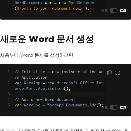
WordDocument
 doc 
=
new
WordDocument
(
@"path_to_your_document.docx"
);
VB
C#
새로운 Word 문서 생성
처음부터 Word 문서를 생성하려면:
// Initialize a new instance of the Wo
rd Application
var
WordApp
=
new
Microsoft
.
Office
.
Int
erop
.
Word
.
Application
();
// Add a new Word document
var
WordDoc
=
WordApp
.
Documents
.
Add
();
VB
C#