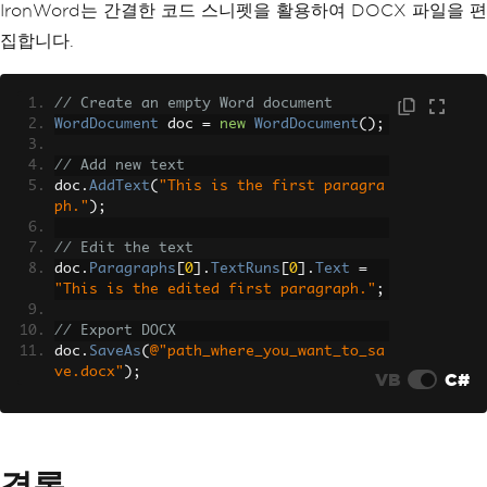
IronWord는 간결한 코드 스니펫을 활용하여 DOCX 파일을 편
집합니다.
// Create an empty Word document
WordDocument
 doc 
=
new
WordDocument
();
// Add new text
doc
.
AddText
(
"This is the first paragra
ph."
);
// Edit the text
doc
.
Paragraphs
[
0
].
TextRuns
[
0
].
Text
=
"This is the edited first paragraph."
;
// Export DOCX
doc
.
SaveAs
(
@"path_where_you_want_to_sa
ve.docx"
);
VB
C#
결론