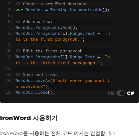
// Create a new Word document
var
WordDoc
=
WordApp
.
Documents
.
Add
();
// Add new text
WordDoc
.
Paragraphs
.
Add
();
WordDoc
.
Paragraphs
[
1
].
Range
.
Text
=
"Th
is is the first paragraph."
;
// Edit the first paragraph
WordDoc
.
Paragraphs
[
1
].
Range
.
Text
=
"Th
is is the edited first paragraph."
;
// Save and close
WordDoc
.
SaveAs
(
@"path_where_you_want_t
o_save.docx"
);
VB
C#
WordDoc
.
Close
();
WordApp
.
Quit
();
IronWord 사용하기
IronWord를 사용하는 전체 코드 예제는 간결합니다.