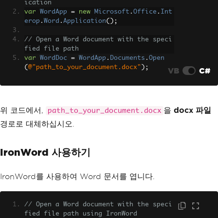
ication
var
WordApp
=
new
Microsoft
.
Office
.
Int
erop
.
Word
.
Application
();
// Open a Word document with the speci
fied file path
var
WordDoc
=
WordApp
.
Documents
.
Open
(
@"path_to_your_document.docx"
);
VB
C#
위 코드에서,
을
docx 파일
path_to_your_document.docx
경로로 대체하십시오.
IronWord 사용하기
IronWord를 사용하여 Word 문서를 엽니다.
// Open a Word document with the speci
fied file path using IronWord