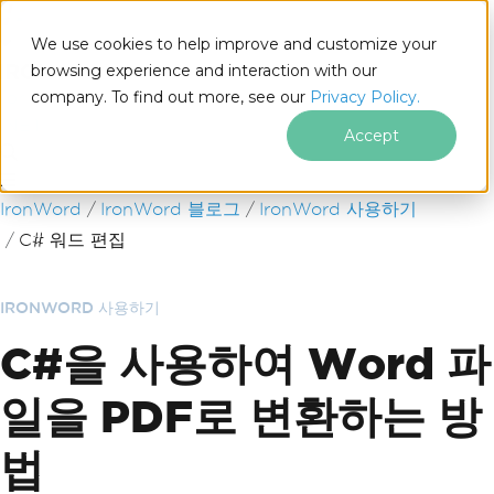
We use cookies to help improve and customize your
browsing experience and interaction with our
company. To find out more, see our
Privacy Policy.
for
.NET
Accept
푸터 콘텐츠로 바로가기
IronWord
IronWord 블로그
IronWord 사용하기
C# 워드 편집
IRONWORD 사용하기
C#을 사용하여 Word 파
일을 PDF로 변환하는 방
법