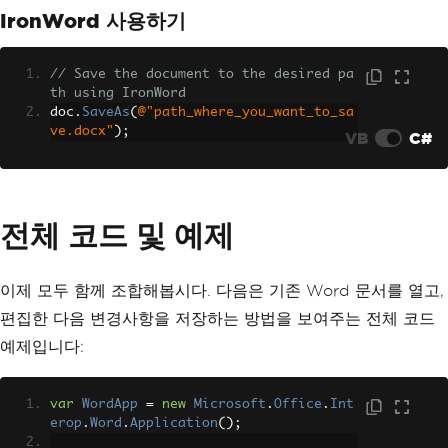
IronWord 사용하기
// Save the document to the desired pa
th using IronWord
doc
.
SaveAs
(
@"path_where_you_want_to_sa
ve.docx"
);
VB
C#
전체 코드 및 예제
이제 모두 함께 조합해봅시다. 다음은 기존 Word 문서를 열고,
편집한 다음 변경사항을 저장하는 방법을 보여주는 전체 코드
예제입니다:
var
WordApp
=
new
Microsoft
.
Office
.
Int
erop
.
Word
.
Application
();