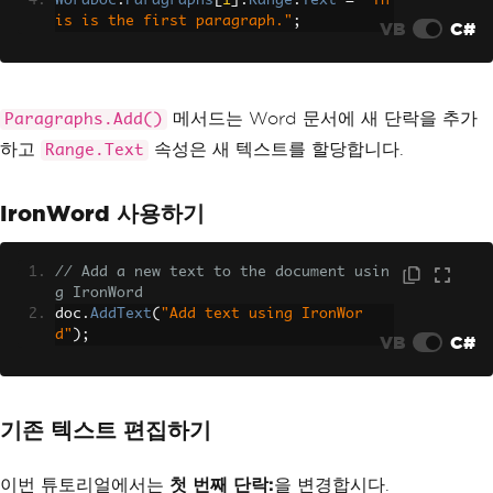
WordDoc
.
Paragraphs
[
1
].
Range
.
Text
=
"Th
is is the first paragraph."
;
VB
C#
메서드는 Word 문서에 새 단락을 추가
Paragraphs.Add()
하고
속성은 새 텍스트를 할당합니다.
Range.Text
IronWord 사용하기
// Add a new text to the document usin
g IronWord
doc
.
AddText
(
"Add text using IronWor
d"
);
VB
C#
기존 텍스트 편집하기
이번 튜토리얼에서는
첫 번째 단락:
을 변경합시다.