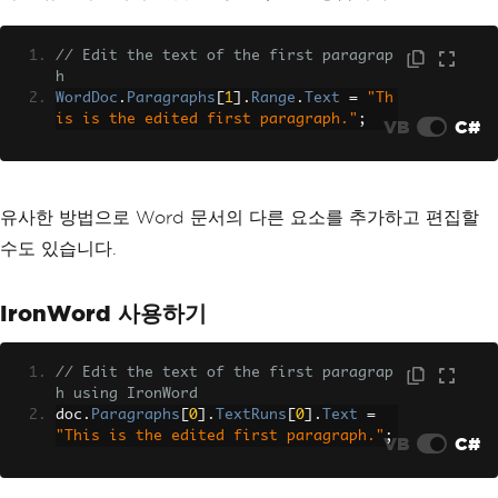
// Edit the text of the first paragrap
h
WordDoc
.
Paragraphs
[
1
].
Range
.
Text
=
"Th
is is the edited first paragraph."
;
VB
C#
유사한 방법으로 Word 문서의 다른 요소를 추가하고 편집할
수도 있습니다.
IronWord 사용하기
// Edit the text of the first paragrap
h using IronWord
doc
.
Paragraphs
[
0
].
TextRuns
[
0
].
Text
=
"This is the edited first paragraph."
;
VB
C#