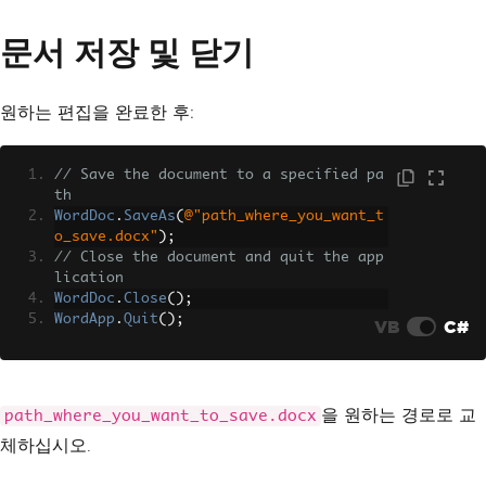
문서 저장 및 닫기
원하는 편집을 완료한 후:
// Save the document to a specified pa
th
WordDoc
.
SaveAs
(
@"path_where_you_want_t
o_save.docx"
);
// Close the document and quit the app
lication
WordDoc
.
Close
();
WordApp
.
Quit
();
VB
C#
을 원하는 경로로 교
path_where_you_want_to_save.docx
체하십시오.