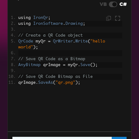
VB
C#
머신러닝 모델
using 
IronQr
;
고급 QR 코드 읽기
using 
IronSoftware
.
Drawing
;
사용자 지정 QR 읽기 모드 옵션
// Create a QR Code object
QrCode
 myQr 
=
QrWriter
.
Write
(
"hello 
world"
);
// Save QR Code as a Bitmap
AnyBitmap
 qrImage 
=
 myQr
.
Save
();
// Save QR Code Bitmap as File
qrImage
.
SaveAs
(
"qr.png"
);