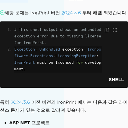
해당 문제는 IronPrint 버전
2024.3.6
부터
해결
되었습니다.
# This shell output shows an unhandled 
exception error due to missing license 
for IronPrint.
Exception
:
Unhandled
 exception
.
IronSo
ftware
.
Exceptions
.
LicensingException
:
IronPrint
 must be licensed 
for
 develop
ment
.
SHELL
특히
2024.3.6
이전 버전의 IronPrint 에서는 다음과 같은 라이
선스 문제가 있는 것으로 알려져 있습니다.
ASP.NET
프로젝트