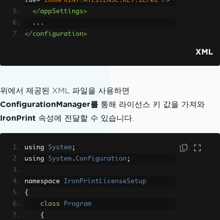
lue
=
"IRONPRINT.MYLICENSE.KEY.1EF01"
/>
</appSettings>
  ...
</configuration>
XML
위에서 제공된 XML 파일을 사용하면
ConfigurationManager를
통해 라이선스 키 값을 가져와
IronPrint
속성에 전달할 수 있습니다.
using 
System
;
using 
System
.
Configuration
;
namespace 
IronPrintLicenseSetup
{
class
Program
{