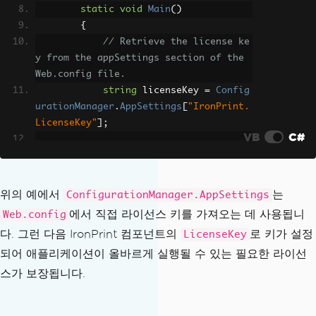
static
void
Main
()
{
// Retrieve the license ke
y from the appSettings section of the 
Web.config file.
string
 licenseKey 
=
Config
urationManager
.
AppSettings
[
"IronPrint.
LicenseKey"
];
VB
C#
// Apply the retrieved lic
ense key to the IronPrint's LicenseKey 
property.
위의 예에서
는
ConfigurationManager.AppSettings
IronPrint
.
License
.
LicenseK
에서 직접 라이선스 키를 가져오는 데 사용됩니
Web.config
ey
=
 licenseKey
;
다. 그런 다음 IronPrint 컴포넌트의
로 키가 설정
LicenseKey
되어 애플리케이션이 올바르게 실행될 수 있는 필요한 라이선
// Notify user that the li
cense key has been applied.
스가 보장됩니다.
Console
.
WriteLine
(
"License 
Key has been applied successfully."
);