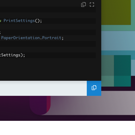
w
PrintSettings
();
;
PaperOrientation
.
Portrait
;
tSettings
);