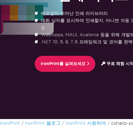
배포성이 뛰어난 인쇄 라이브러리
대화 상자를 표시하여 인쇄할지, 아니면 자동
요.
WebApps, MAUI, Avalonia 등을 위해 개
.NET 10, 9, 8, 7, 6 프레임워크 및 코어를
IronPrint를 살펴보세요
무료 체험 시
푸터 콘텐츠로 바로가기
IronPrint
IronPrint 블로그
IronPrint 사용하여
csharp-p