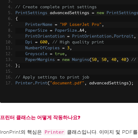
// Create complete print settings
PrintSettings
 advancedSettings 
=
new
PrintSetting
{
PrinterName
=
"HP LaserJet Pro"
,
PaperSize
=
PaperSize
.
A4
,
PrintOrientation
=
PrintOrientation
.
Portrait
,
Dpi
=
600
,
// High quality print
NumberOfCopies
=
3
,
Grayscale
=
true
,
PaperMargins
=
new
Margins
(
50
,
50
,
40
,
40
)
//
};
// Apply settings to print job
Printer
.
Print
(
"document.pdf"
,
 advancedSettings
);
프린터 클래스는 어떻게 작동하나요?
IronPrint의 핵심은
클래스입니다. 이미지 및 PDF
Printer