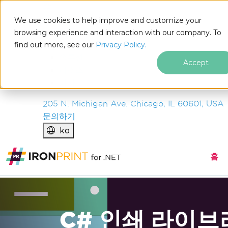
IRON
SOFTWARE
We use cookies to help improve and customize your
제품
browsing experience and interaction with our company. To
find out more, see our
기업
Privacy Policy.
솔루션
Accept
리소스
회사 소개
205 N. Michigan Ave. Chicago, IL 60601, USA
문의하기
ko
홈
C# 인쇄 라이브