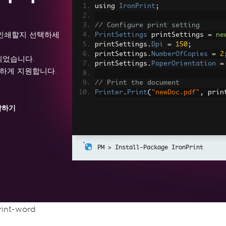
using 
IronPrint
;
// Configure print setting
 인쇄할지 선택하세
PrintSettings
 printSettings 
=
ne
printSettings
.
Dpi
=
150
;
printSettings
.
NumberOfCopies
=
2
발되었습니다.
printSettings
.
PaperOrientation
=
 완벽하게 지원합니다.
// Print the document
Printer
.
Print
(
"newDoc.pdf"
,
 prin
작하기
Install-Package IronPrint
rint-word