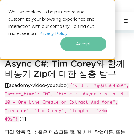
IRONSOFTWARE
We use cookies to help improve and
푸터 콘텐츠로 바로가기
customize your browsing experience and
C# Application
이 페이지에서
interaction with our company. To find out
more, see our
Privacy Policy.
Iron Software
비동기 Zip in .NET 10
Accept
Async C#: Tim Corey와 함께
비동기 Zip에 대한 심층 탐구
[[academy-video-youtube(
{"vid": "YgQ3ta6455A",
"start_time": "0", "title": "Async Zip in .NET
10 - One Line Create or Extract And More",
"creator": "Tim Corey", "length": "24m
)]]
49s"}
파일 압축 및 추출은 데스크톱 앱, 웹 서버 작업이든, 또는